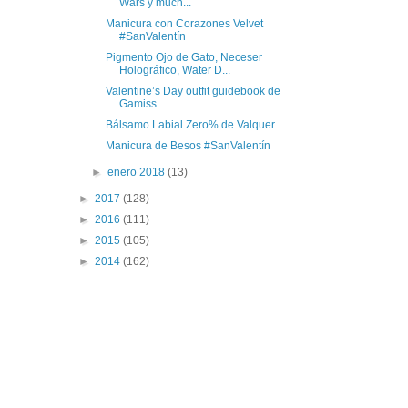
Wars y much...
Manicura con Corazones Velvet
#SanValentín
Pigmento Ojo de Gato, Neceser
Holográfico, Water D...
Valentine’s Day outfit guidebook de
Gamiss
Bálsamo Labial Zero% de Valquer
Manicura de Besos #SanValentín
►
enero 2018
(13)
►
2017
(128)
►
2016
(111)
►
2015
(105)
►
2014
(162)