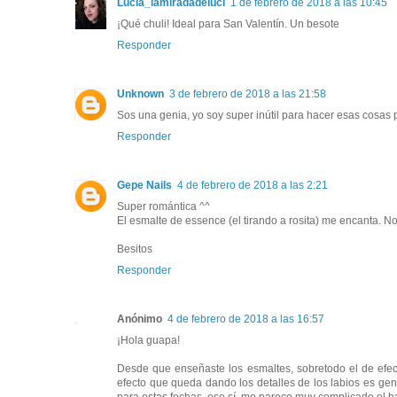
Lucía_lamiradadeluci
1 de febrero de 2018 a las 10:45
¡Qué chuli! Ideal para San Valentín. Un besote
Responder
Unknown
3 de febrero de 2018 a las 21:58
Sos una genia, yo soy super inútil para hacer esas cosas 
Responder
Gepe Nails
4 de febrero de 2018 a las 2:21
Super romántica ^^
El esmalte de essence (el tirando a rosita) me encanta. No
Besitos
Responder
Anónimo
4 de febrero de 2018 a las 16:57
¡Hola guapa!
Desde que enseñaste los esmaltes, sobretodo el de efec
efecto que queda dando los detalles de los labios es gen