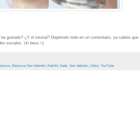
ha gustado? ¿Y el tutorial? Dejármelo todo en un comentario, ya sabéis que
des sociales. Un beso =)
nicura
,
Manicura San Valentín
,
Nail Art
,
Nails
,
San Valentín
,
Vídeo
,
YouTube