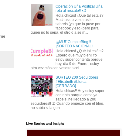
Operación Uña Postiza! Uña
rota al rescate!! xD
Hola chicas! ¿Qué tal estais?
Muchas de vosotras lo
sabreis (ya que lo puse por
facebook y eso) pero para
quien no lo sepa, el otro día se m...
 me
¡¡¡Mi 5°CumpleBlog!!!
¡SORTEO NACIONAL!
Hola chicas! ¿Qué tal estáis?
Espero que muy bien! Yo
estoy super contenta porque
hoy, día 9 de Enero , estoy
otra vez más con vosotras cel...
SORTEO 200 Seguidores
#Elisabeth #Llorca
[CERRADO]
Hola chicas!! Hoy estoy super
contenta porque como ya
sabeis, he llegado a 200
seguidores!! :D Cuando empezé con el blog,
no sabía si la gen...
Live Stories and Insight