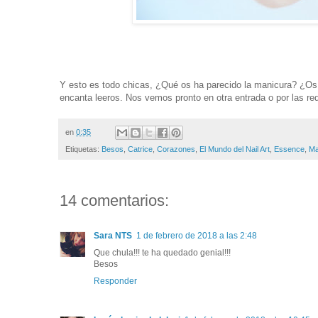
Y esto es todo chicas, ¿Qué os ha parecido la manicura? ¿Os 
encanta leeros. Nos vemos pronto en otra entrada o por las re
en
0:35
Etiquetas:
Besos
,
Catrice
,
Corazones
,
El Mundo del Nail Art
,
Essence
,
Ma
14 comentarios:
Sara NTS
1 de febrero de 2018 a las 2:48
Que chula!!! te ha quedado genial!!!
Besos
Responder