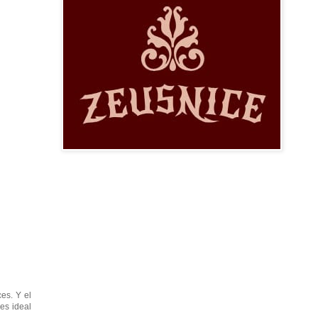
es. Y el
es ideal