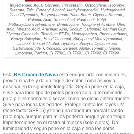
Ingredientes
:
Aqua, Glycerin, Triisostearin, Octocrylene, Isopropyl
Stearate, Talc, Cetearyl Alcohol, Methylpropanediol, Hydrogenated
Coco-Glycerides, Butyrospermum Parkii Butter, Glyceryl Stearate,
Palmitic Acid, Stearic Acid, Panthenol, Butyl
Methoxydibenzoylmethane, Dimethicone, Tocopheryl Acetate, Oleic
Acid, Myristic Acid, Arachidic Acid, Sodium Carbomer, Xanthan Gum,
Glyceryl Glucoside, Trisodium EDTA, Methylparaben, Phenoxyethanol,
Benzyl Salicylate, Hexyl Cinnamal, Butylphenyl Methylpropional,
Linalool, Benzyl Alcohol, Hydroxyisohexyl 3-Cyclohexene
Carboxaldehyde, Citronellol, Geraniol, Alpha-Isomethyl Ionone,
Limonene, Parfum, CI 77891, CI 77491, CI 77492, CI 77499
Esta
BB Cream de Nivea
está enriquecida con minerales,
provitamina b5 y da un toque de color, como os voy a
enseñar en la siguiente fotografía. Según pone en la caja,
sirve para todo tipo de pieles pero yo solo la recomiendo
para pieles normales o secas, como he dicho anteriormente.
Sirve para todas las edades. Protege contra los rayos UV
(tiene factor SPF15) y tiene una cobertura normal tirando
para baja, aunque para mi es perfecta porque yo no tengo
imperfecciones en el rostro ni rojeces (solo ojeras). Da
luminosidad y según pone en la caja cierra los poros