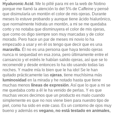
Hyaluronic Acid
. Me lo pillé para mi en la web de Notino
porque me llamó la atención lo del 5% de Caffeine y pensé
que disimularía un montón el color de mis ojeras. Durante
meses lo estuve probando y aunque tiene ácido hialurónico,
que normalmente hidrata un montón, a mi se me quedaba
corto y no notaba que disminuyera el color de mis ojeras,
que como os digo siempre son muy marcadas y de color
morado. Pero hace un par de meses mi novio lo ha
empezado a usar y en él os tengo que decir que es una
maravilla
.
Él no es una persona que haya tenido ojeras
nunca ni sequedad en esa zona, pero
últimamente
entre el
cansancio y el estrés le
habían
salido ojeras, así que se lo
recomendé y desde entonces lo ha ido usando todas las
noches. Y madre
mía
lo bien que le ha ido! Se le han
quitado
prácticamente
las
ojeras
, tiene muchísima más
luminosidad
en la mirada y he notado hasta que tiene
muchas
menos
líneas de expresión
. Así que lo que a mi se
me quedaba corto a él le ha venido de perlas. Y es que
muchas veces decimos que un producto es malo cuando
simplemente
es que no nos viene bien para nuestro tipo de
piel, como ha sido en este caso. Es un contorno de ojos muy
bueno y además es
vegano, no está testado en animales,