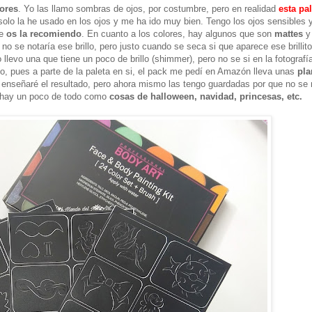
lores
. Yo las llamo sombras de ojos, por costumbre, pero en realidad
esta pal
solo la he usado en los ojos y me ha ido muy bien. Tengo los ojos sensibles 
ue
os la recomiendo
. En cuanto a los colores, hay algunos que son
mattes
y 
o se notaría ese brillo, pero justo cuando se seca si que aparece ese brillit
levo una que tiene un poco de brillo (shimmer), pero no se si en la fotografía
o, pues a parte de la paleta en si, el pack me pedí en Amazón lleva unas
pla
os enseñaré el resultado, pero ahora mismo las tengo guardadas por que no se
e hay un poco de todo como
cosas de halloween, navidad, princesas, etc.