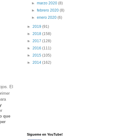
►
marzo 2020
(8)
►
febrero 2020
(8)
►
enero 2020
(6)
►
2019
(91)
►
2018
(158)
►
2017
(128)
►
2016
(111)
►
2015
(105)
►
2014
(162)
ojos. El
primer
para
y
er
go que
per
Sigueme en YouTube!