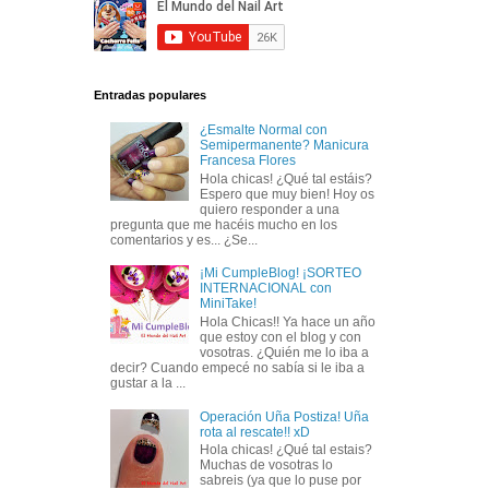
Entradas populares
¿Esmalte Normal con
Semipermanente? Manicura
Francesa Flores
Hola chicas! ¿Qué tal estáis?
Espero que muy bien! Hoy os
quiero responder a una
pregunta que me hacéis mucho en los
comentarios y es... ¿Se...
¡Mi CumpleBlog! ¡SORTEO
INTERNACIONAL con
MiniTake!
Hola Chicas!! Ya hace un año
que estoy con el blog y con
vosotras. ¿Quién me lo iba a
decir? Cuando empecé no sabía si le iba a
gustar a la ...
Operación Uña Postiza! Uña
rota al rescate!! xD
Hola chicas! ¿Qué tal estais?
Muchas de vosotras lo
sabreis (ya que lo puse por