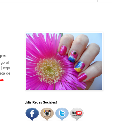
jes
igo el
 juego.
eta de
tas
e
¡Mis Redes Sociales!