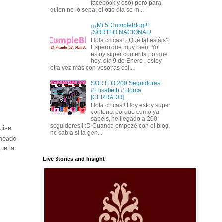
facebook y eso) pero para
quien no lo sepa, el otro día se m...
¡¡¡Mi 5°CumpleBlog!!!
¡SORTEO NACIONAL!
Hola chicas! ¿Qué tal estáis?
Espero que muy bien! Yo
estoy super contenta porque
hoy, día 9 de Enero , estoy
otra vez más con vosotras cel...
SORTEO 200 Seguidores
#Elisabeth #Llorca
[CERRADO]
Hola chicas!! Hoy estoy super
contenta porque como ya
sabeis, he llegado a 200
seguidores!! :D Cuando empezé con el blog,
uise
no sabía si la gen...
ineado
ue la
Live Stories and Insight