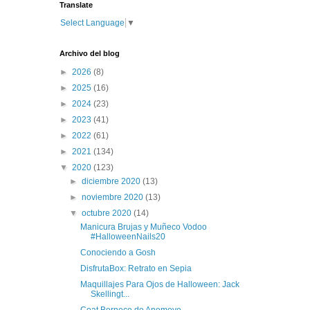
Translate
Select Language
▼
Archivo del blog
►
2026
(8)
►
2025
(16)
►
2024
(23)
►
2023
(41)
►
2022
(61)
►
2021
(134)
▼
2020
(123)
►
diciembre 2020
(13)
►
noviembre 2020
(13)
▼
octubre 2020
(14)
Manicura Brujas y Muñeco Vodoo
#HalloweenNails20
Conociendo a Gosh
DisfrutaBox: Retrato en Sepia
Maquillajes Para Ojos de Halloween: Jack
Skellingt...
Coat Bernece de Anemoye