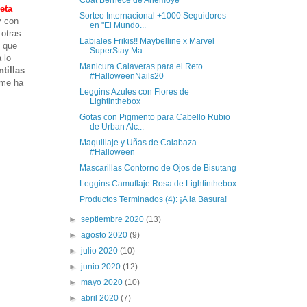
eta
Sorteo Internacional +1000 Seguidores
y con
en "El Mundo...
otras
Labiales Frikis!! Maybelline x Marvel
o que
SuperStay Ma...
 lo
Manicura Calaveras para el Reto
ntillas
#HalloweenNails20
 me ha
Leggins Azules con Flores de
Lightinthebox
Gotas con Pigmento para Cabello Rubio
de Urban Alc...
Maquillaje y Uñas de Calabaza
#Halloween
Mascarillas Contorno de Ojos de Bisutang
Leggins Camuflaje Rosa de Lightinthebox
Productos Terminados (4): ¡A la Basura!
►
septiembre 2020
(13)
►
agosto 2020
(9)
►
julio 2020
(10)
►
junio 2020
(12)
►
mayo 2020
(10)
►
abril 2020
(7)