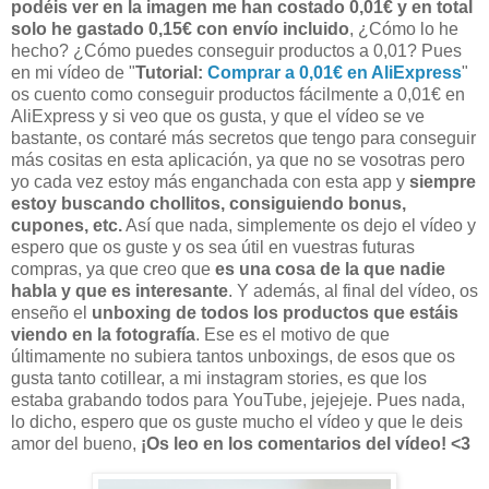
podéis ver en la imagen me han costado 0,01€ y en total
solo he gastado 0,15€ con envío incluido
, ¿Cómo lo he
hecho? ¿Cómo puedes conseguir productos a 0,01? Pues
en mi vídeo de "
Tutorial:
Comprar a 0,01€ en AliExpress
"
os cuento como conseguir productos fácilmente a 0,01€ en
AliExpress y si veo que os gusta, y que el vídeo se ve
bastante, os contaré más secretos que tengo para conseguir
más cositas en esta aplicación, ya que no se vosotras pero
yo cada vez estoy más enganchada con esta app y
siempre
estoy buscando chollitos, consiguiendo bonus,
cupones, etc.
Así que nada, simplemente os dejo el vídeo y
espero que os guste y os sea útil en vuestras futuras
compras, ya que creo que
es una cosa de la que nadie
habla y que es interesante
. Y además, al final del vídeo, os
enseño el
unboxing de todos los productos que estáis
viendo en la fotografía
. Ese es el motivo de que
últimamente no subiera tantos unboxings, de esos que os
gusta tanto cotillear, a mi instagram stories, es que los
estaba grabando todos para YouTube, jejejeje. Pues nada,
lo dicho, espero que os guste mucho el vídeo y que le deis
amor del bueno,
¡Os leo en los comentarios del vídeo! <3