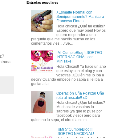
Entradas populares
¿Esmalte Normal con
Semipermanente? Manicura
Francesa Flores
Hola chicas! ¿Qué tal estáis?
Espero que muy bien! Hoy os
quiero responder a una
pregunta que me hacéis mucho en los
comentarios y es... ¿Se...
¡Mi CumpleBlog! ¡SORTEO
z
?
INTERNACIONAL con
MiniTake!
ntrada
Hola Chicas!! Ya hace un año
que estoy con el blog y con
vosotras. ¿Quién me lo iba a
decir? Cuando empecé no sabía si le iba a
gustar a la ...
Operación Uña Postiza! Uña
rota al rescate!! xD
Hola chicas! ¿Qué tal estais?
Muchas de vosotras lo
sabreis (ya que lo puse por
facebook y eso) pero para
quien no lo sepa, el otro día se m...
¡¡¡Mi 5°CumpleBlog!!!
¡SORTEO NACIONAL!