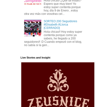
Hola chicas! ¿Qué tal estáis?
Espero que muy bien! Yo
estoy super contenta porque
hoy, día 9 de Enero , estoy
otra vez más con vosotras cel...
SORTEO 200 Seguidores
#Elisabeth #Llorca
[CERRADO]
Hola chicas!! Hoy estoy super
contenta porque como ya
sabeis, he llegado a 200
seguidores!! :D Cuando empezé con el blog,
no sabía si la gen...
Live Stories and Insight