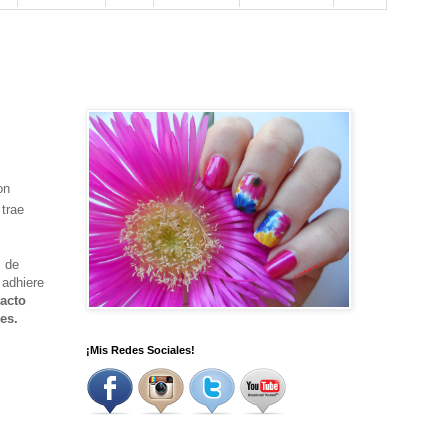
on
 trae
s de
 adhiere
racto
des.
¡Mis Redes Sociales!