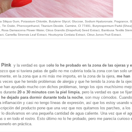
nia Siliqua Gum, Potassium Chloride, Butylene Glycol, Glucose, Sodium Hyaluronate, Fragrance, G
, Tin Oxide, Phenoxyethanol, Titanium Dioxide, Carmine, CI 77491, Butyrospermum Parkii (Shea) 
 Rosa Damascena Flower Water, Citrus Grandis (Grapefruit) Seed Extract, Bambusa Textilis Stem 
act, Camellia Sinensis Leaf Extract, Houttuynia Cordata Extract, Citrus Junos Fruit Extract.
 Pink
y la verdad es que s
olo lo he probado en la zona de las ojeras y e
co que si tuviera patas de gallo no me cubriría toda la zona con tan solo u
lmente, en la zona que a mi más me importa, en la zona de la ojera,
me han
eces que he tenido problemas de alergia y que he tenido la zona de la ojer
 me han ayudado mucho con dichos problemas, tengo los ojos muchísimo mejo
os durante
20 o 30 minutos con la piel limpia
, pero la verdad es que se fija
 he dejado para dormir durante toda la noche
, son muy cómodos. Cuando
inflamación y casi no tengo líneas de expresión, así que los estoy usando v
scripción del producto pone que una vez que nos quitamos los parches, a los
r lo disolvamos en una pequeña cantidad de agua caliente. Una vez que el ag
s o en todo el rostro. Esto último no lo he probado, pero me parecía curioso 
ponerlo en práctica.