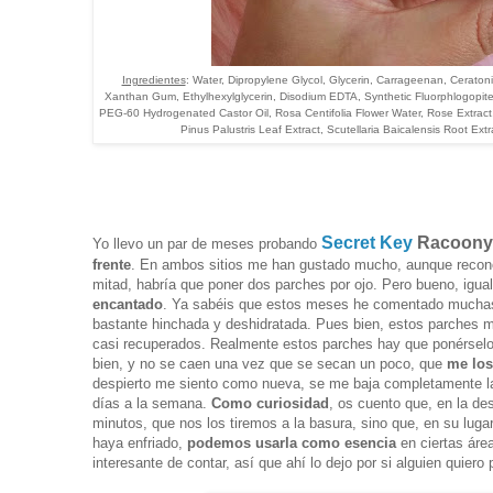
Ingredientes
: Water, Dipropylene Glycol, Glycerin, Carrageenan, Cerato
Xanthan Gum, Ethylhexylglycerin, Disodium EDTA, Synthetic Fluorphlogopite
PEG-60 Hydrogenated Castor Oil, Rosa Centifolia Flower Water, Rose Extract,
Pinus Palustris Leaf Extract, Scutellaria Baicalensis Root Extr
Secret Key
Racoony
Yo llevo un par de meses probando
frente
. En ambos sitios me han gustado mucho, aunque reconoz
mitad, habría que poner dos parches por ojo. Pero bueno, igua
encantado
. Ya sabéis que estos meses he comentado muchas v
bastante hinchada y deshidratada. Pues bien, estos parches
casi recuperados. Realmente estos parches hay que ponérsel
bien, y no se caen una vez que se secan un poco, que
me los
despierto me siento como nueva, se me baja completamente la 
días a la semana.
Como curiosidad
, os cuento que, en la de
minutos, que nos los tiremos a la basura, sino que,
en su luga
haya enfriado,
podemos usarla como esencia
en ciertas área
interesante de contar, así que ahí lo dejo por si alguien quiero 