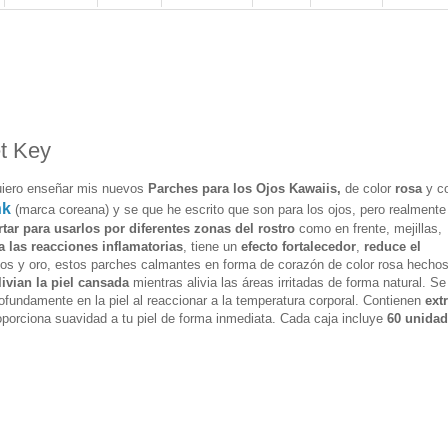
t Key
uiero enseñar mis nuevos
Parches para los Ojos Kawaiis,
de color
rosa
y c
nk
(marca coreana) y se que he escrito que son para los ojos, pero realmente
tar para usarlos por diferentes zonas del rostro
como en frente, mejillas,
a las reacciones inflamatorias
, tiene un
efecto fortalecedor
,
reduce el
icos y oro, estos parches calmantes en forma de corazón de color rosa hecho
livian la piel cansada
mientras alivia las áreas irritadas de forma natural
. Se
fundamente en la piel al reaccionar a la temperatura corporal.
Contienen
ext
oporciona suavidad a tu piel de forma inmediata. Cada caja incluye
60 unida