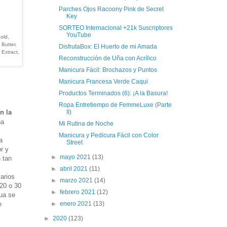
Parches Ojos Racoony Pink de Secret
Key
SORTEO Internacional +21k Suscriptores
YouTube
old,
Butter,
DisfrutaBox: El Huerto de mi Amada
Extract,
Reconstrucción de Uña con Acrílico
Manicura Fácil: Brochazos y Puntos
Manicura Francesa Verde Caqui
Productos Terminados (6): ¡A la Basura!
Ropa Entretiempo de FemmeLuxe (Parte
n la
II)
na
Mi Rutina de Noche
Manicura y Pedicura Fácil con Color
a
Street
r y
►
mayo 2021
(13)
n tan
►
abril 2021
(11)
arios
►
marzo 2021
(14)
 20 o 30
►
febrero 2021
(12)
ua se
e
►
enero 2021
(13)
►
2020
(123)