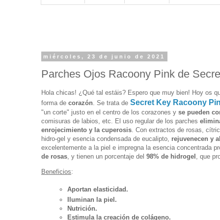
miércoles, 23 de junio de 2021
Parches Ojos Racoony Pink de Secre
Hola chicas! ¿Qué tal estáis? Espero que muy bien! Hoy os q
Secret Key Racoony Pi
forma de
corazón
. Se trata de
"un corte" justo en el centro de los corazones y
se pueden cor
comisuras de labios, etc.
El uso regular de los parches
e
limin
enrojecimiento y la cuperosis
. Con extractos de rosas, cítr
hidro-gel y esencia condensada de eucalipto,
rejuvenecen y a
excelentemente a la piel e impregna la esencia concentrada pro
de rosas
, y tienen un porcentaje del
98% de hidrogel
, que pr
Beneficios
:
Aportan elasticidad.
Iluminan la piel.
Nutrición.
Estimula la creación de colágeno.