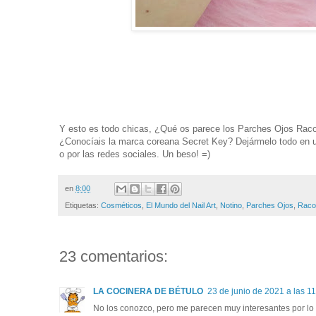
Y esto es todo chicas, ¿Qué os parece los Parches Ojos Rac
¿Conocíais la marca coreana Secret Key?
Dejármelo todo en 
o por las redes sociales. Un beso! =)
en
8:00
Etiquetas:
Cosméticos
,
El Mundo del Nail Art
,
Notino
,
Parches Ojos
,
Raco
23 comentarios:
LA COCINERA DE BÉTULO
23 de junio de 2021 a las 1
No los conozco, pero me parecen muy interesantes por lo