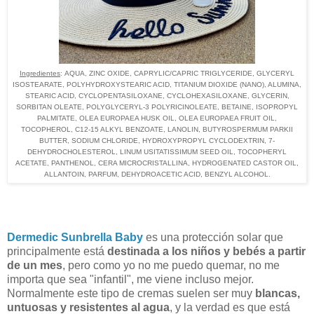
Ingredientes
: AQUA, ZINC OXIDE, CAPRYLIC/CAPRIC TRIGLYCERIDE, GLYCERYL
ISOSTEARATE, POLYHYDROXYSTEARIC ACID, TITANIUM DIOXIDE (NANO), ALUMINA,
STEARIC ACID, CYCLOPENTASILOXANE, CYCLOHEXASILOXANE, GLYCERIN,
SORBITAN OLEATE, POLYGLYCERYL-3 POLYRICINOLEATE, BETAINE, ISOPROPYL
PALMITATE, OLEA EUROPAEA HUSK OIL, OLEA EUROPAEA FRUIT OIL,
TOCOPHEROL, C12-15 ALKYL BENZOATE, LANOLIN, BUTYROSPERMUM PARKII
BUTTER, SODIUM CHLORIDE, HYDROXYPROPYL CYCLODEXTRIN, 7-
DEHYDROCHOLESTEROL, LINUM USITATISSIMUM SEED OIL, TOCOPHERYL
ACETATE, PANTHENOL, CERA MICROCRISTALLINA, HYDROGENATED CASTOR OIL,
ALLANTOIN, PARFUM, DEHYDROACETIC ACID, BENZYL ALCOHOL.
Dermedic Sunbrella Baby
es una protección solar que
principalmente está
destinada a los niños y bebés a partir
de un mes
, pero como yo no me puedo quemar, no me
importa que sea "infantil", me viene incluso mejor.
Normalmente este tipo de cremas suelen ser muy
blancas,
untuosas y resistentes al agua
, y la verdad es que está