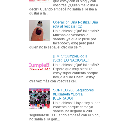
que estoy con el blog y con
vosotras. ¿Quién me lo iba a
decir? Cuando empecé no sabía si le iba a
gustar a la ...
Operación Uña Postiza! Uña
rota al rescate!! xD
Hola chicas! ¿Qué tal estais?
Muchas de vosotras lo
sabreis (ya que lo puse por
facebook y eso) pero para
quien no lo sepa, el otro día se m...
¡¡¡Mi 5°CumpleBlog!!!
¡SORTEO NACIONAL!
Hola chicas! ¿Qué tal estáis?
Espero que muy bien! Yo
estoy super contenta porque
hoy, día 9 de Enero , estoy
otra vez más con vosotras cel...
SORTEO 200 Seguidores
#Elisabeth #Llorca
[CERRADO]
Hola chicas!! Hoy estoy super
contenta porque como ya
sabeis, he llegado a 200
seguidores!! :D Cuando empezé con el blog,
no sabía si la gen...