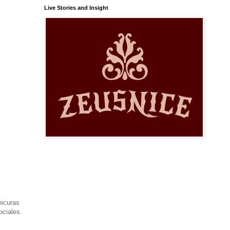
Live Stories and Insight
nicuras
ociales.