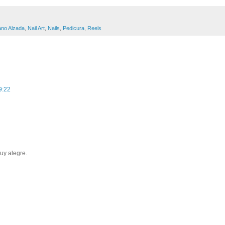
no Alzada
,
Nail Art
,
Nails
,
Pedicura
,
Reels
9:22
uy alegre.