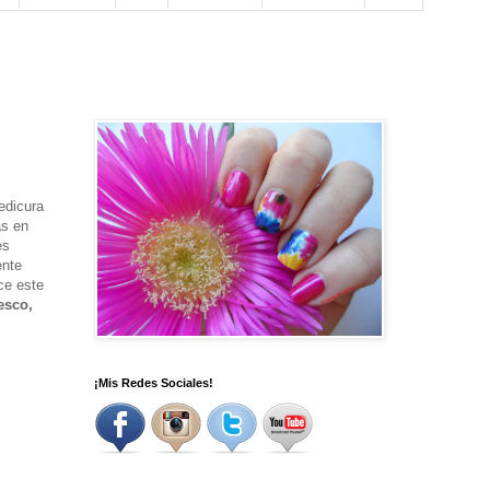
pedicura
ás en
es
ente
ce este
esco,
¡Mis Redes Sociales!