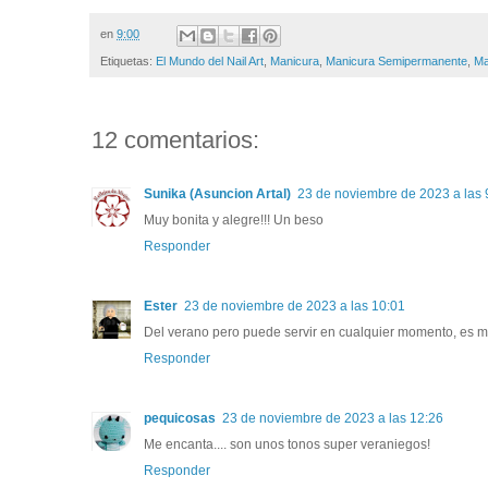
en
9:00
Etiquetas:
El Mundo del Nail Art
,
Manicura
,
Manicura Semipermanente
,
Ma
12 comentarios:
Sunika (Asuncion Artal)
23 de noviembre de 2023 a las 
Muy bonita y alegre!!! Un beso
Responder
Ester
23 de noviembre de 2023 a las 10:01
Del verano pero puede servir en cualquier momento, es m
Responder
pequicosas
23 de noviembre de 2023 a las 12:26
Me encanta.... son unos tonos super veraniegos!
Responder