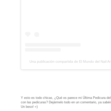
Una publicación compartida de El Mundo del Nail Ar
Y esto es todo chicas, ¿Qué os parece mi Última Pedicura d
con las pedicuras? Dejármelo todo en un comentario, ya sabéi
Un beso! =)