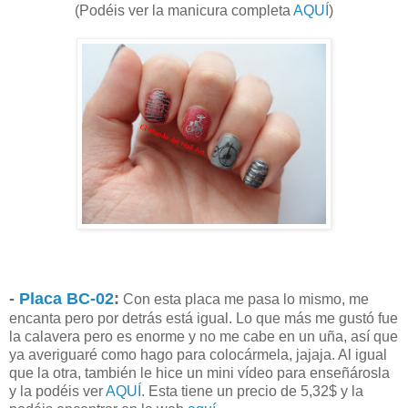
(Podéis ver la manicura completa
AQUÍ
)
-
Placa BC-02
:
Con esta placa me pasa lo mismo, me
encanta pero por detrás está igual. Lo que más me gustó fue
la calavera pero es enorme y no me cabe en un uña, así que
ya averiguaré como hago para colocármela, jajaja. Al igual
que la otra, también le hice un mini vídeo para enseñárosla
y la podéis ver
AQUÍ
. Esta tiene un precio de 5,32$ y la