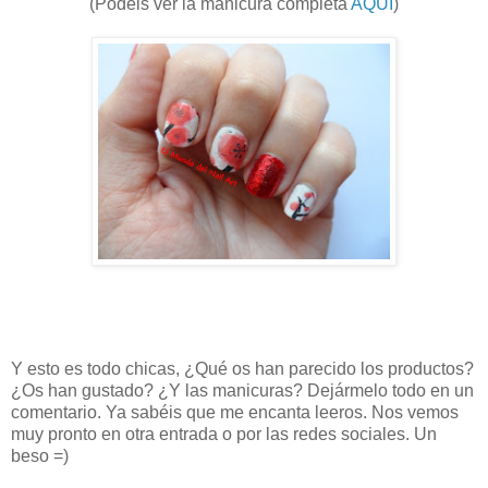
(Podéis ver la manicura completa
AQUÍ
)
Y esto es todo chicas, ¿Qué os han parecido los productos?
¿Os han gustado? ¿Y las manicuras? Dejármelo todo en un
comentario. Ya sabéis que me encanta leeros. Nos vemos
muy pronto en otra entrada o por las redes sociales. Un
beso =)