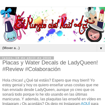
▼
lunes, 18 de abril de 2016
Placas y Water Decals de LadyQueen!
#Review #Colaboración
Hola chicas! ¿Qué tal estáis? Espero que muy bien!! Yo
estoy genial y hoy os quiero enseñar unas cositas que me
han enviado desde LadyQueen, aunque yo creo que os
sonará todo porque lo he ido usando en las últimas
manicuras. Y además, las plaquitas las enseñé en vídeo en
Instagram ¿Os acordáis? Os dejo mi Instagram
AQUÍ
para