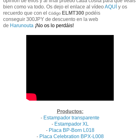
opinión de ellos y al final pruebo cada cosita para que veais
bien como va todo. Os dejo el enlace al vídeo
AQUÍ
y os
recuerdo que
con el c
ELMT300
podéis
ódigo
conseguir
300JPY de descuento en la web
de
Harunouta
¡No os lo perdáis!
Productos:
-
Estampador transparente
-
Estampador XL
-
Placa BP-Born L018
-
Placa Celebration BPX-L008