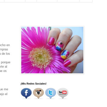
echo en
ompras
 de los
s porque
rte al
ue os
¡Mis Redes Sociales!
que me
ejo el
.