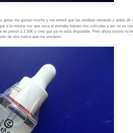
s gotas me gustan mucho y me enteré que las estaban retirando y antes de 
 a la misma vez que seca el esmalte hidrato mis cutículas y así no es ce
é en primor a 2,50€ y creo que ya no está disponible. Pero ahora mismo no l
ido de otra marca que me enviaron.