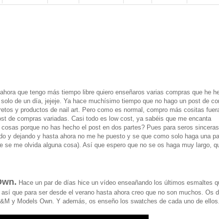
y ahora que tengo más tiempo libre quiero enseñaros varias compras que he h
s solo de un día, jejeje. Ya hace muchísimo tiempo que no hago un post de c
tos y productos de nail art. Pero como es normal, compro más cositas fuera
post de compras variadas. Casi todo es low cost, ya sabéis que me encanta
as cosas porque no has hecho el post en dos partes? Pues para seros sincera
ando y dejando y hasta ahora no me he puesto y se que como solo haga una pa
 que se me olvida alguna cosa). Así que espero que no se os haga muy largo, q
Own.
Hace un par de días hice un vídeo enseañando los últimos esmaltes 
así que para ser desde el verano hasta ahora creo que no son muchos. Os d
, H&M y Models Own. Y además, os enseño los swatches de cada uno de ellos