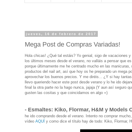
jueves, 16 de febrero de 2017
Mega Post de Compras Variadas!
Hola chicas! ¿Qué tal estáis? Yo genial, sigo de vacaciones 
los últimos meses desde el verano, no valláis a pensar que e
porque últimamente me he centrado mucho en las manicuras, re
productos del nail art, así que hoy os he preparado un mega 
aprovechar los buenos precios. Y me diréis... ¿Y si hay tant
llevo queriendo hacer este post desde verano y lo he ido dej
final la otra parte no la hago nunca, jajaja (Y aun así seguro
gusten las cositas y que coincidamos en algo =)
- Esmaltes: Kiko, Flormar, H&M y Models 
he ido comprando desde el verano. Intento no comprar mucho, 
vídeo
AQUÍ
y como dice el título hay de todo: Kiko, Flormar