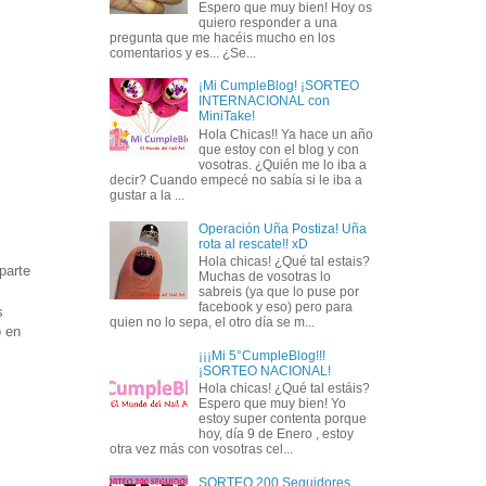
Espero que muy bien! Hoy os
quiero responder a una
pregunta que me hacéis mucho en los
comentarios y es... ¿Se...
¡Mi CumpleBlog! ¡SORTEO
INTERNACIONAL con
MiniTake!
Hola Chicas!! Ya hace un año
que estoy con el blog y con
vosotras. ¿Quién me lo iba a
decir? Cuando empecé no sabía si le iba a
gustar a la ...
Operación Uña Postiza! Uña
rota al rescate!! xD
Hola chicas! ¿Qué tal estais?
parte
Muchas de vosotras lo
sabreis (ya que lo puse por
facebook y eso) pero para
s
quien no lo sepa, el otro día se m...
o en
¡¡¡Mi 5°CumpleBlog!!!
¡SORTEO NACIONAL!
Hola chicas! ¿Qué tal estáis?
Espero que muy bien! Yo
estoy super contenta porque
hoy, día 9 de Enero , estoy
otra vez más con vosotras cel...
SORTEO 200 Seguidores