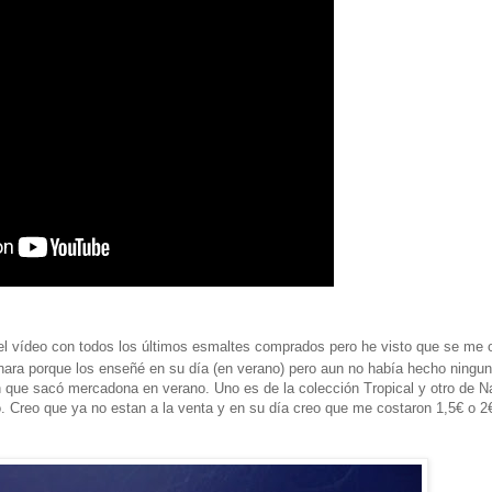
l vídeo con todos los últimos esmaltes comprados pero he visto que se me o
ara porque los enseñé en su día (en verano) pero aun no había hecho ningun
 que sacó mercadona en verano. Uno es de la colección Tropical y otro de Na
 Creo que ya no estan a la venta y en su día creo que me costaron 1,5€ o 2