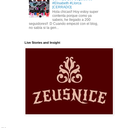
#Elisabeth #Llorca
[CERRADO]
Hola chicas!! Hoy estoy super
contenta porque como ya
sabeis, he llegado a 200
seguidores!! :D Cuando empezé con el blog,
no sabía si la gen...
Live Stories and Insight