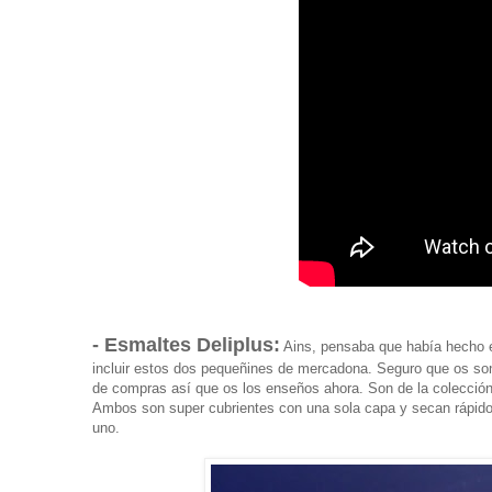
- Esmaltes Deliplus:
Ains, pensaba que había hecho e
incluir estos dos pequeñines de mercadona. Seguro que os son
de compras así que os los enseños ahora. Son de la colección
Ambos son super cubrientes con una sola capa y secan rápido.
uno.