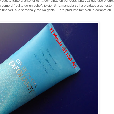
roducto junto al anterior es la combinación perfecta. Una vez que uso el otro
como el "culito de un bebe", jejeje. Si la manopla se ha olvidado algo, este
olo una vez a la semana y me va genial. Este producto también lo compré en