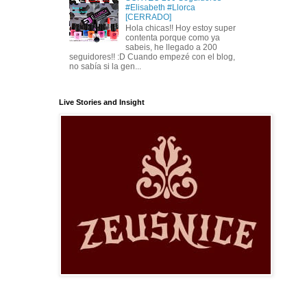
#Elisabeth #Llorca
[CERRADO]
Hola chicas!! Hoy estoy super
contenta porque como ya
sabeis, he llegado a 200
seguidores!! :D Cuando empezé con el blog,
no sabía si la gen...
Live Stories and Insight