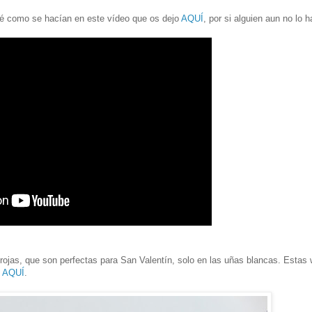
ué como se hacían en este vídeo que os dejo
AQUÍ
, por si alguien aun no lo h
 rojas, que son perfectas para San Valentín, solo en las uñas blancas. Estas 
s
AQUÍ
.