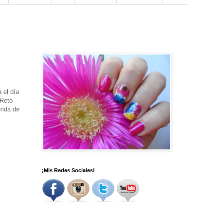
 el día
 Reto
rida de
¡Mis Redes Sociales!