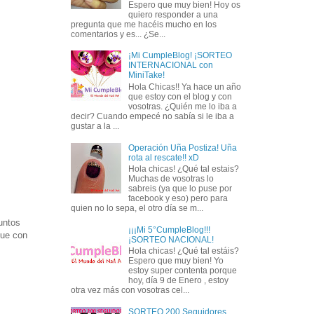
Espero que muy bien! Hoy os
quiero responder a una
pregunta que me hacéis mucho en los
comentarios y es... ¿Se...
¡Mi CumpleBlog! ¡SORTEO
INTERNACIONAL con
MiniTake!
Hola Chicas!! Ya hace un año
que estoy con el blog y con
vosotras. ¿Quién me lo iba a
decir? Cuando empecé no sabía si le iba a
gustar a la ...
Operación Uña Postiza! Uña
rota al rescate!! xD
Hola chicas! ¿Qué tal estais?
Muchas de vosotras lo
sabreis (ya que lo puse por
facebook y eso) pero para
quien no lo sepa, el otro día se m...
untos
¡¡¡Mi 5°CumpleBlog!!!
que con
¡SORTEO NACIONAL!
Hola chicas! ¿Qué tal estáis?
Espero que muy bien! Yo
estoy super contenta porque
hoy, día 9 de Enero , estoy
otra vez más con vosotras cel...
SORTEO 200 Seguidores