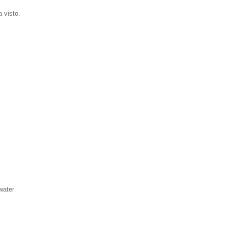
a visto.
water