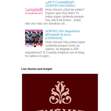
¡¡¡Mi 5°CumpleBlog!!!
¡SORTEO NACIONAL!
Hola chicas! ¿Qué tal estáis?
Espero que muy bien! Yo
estoy super contenta porque
hoy, día 9 de Enero , estoy
otra vez más con vosotras cel...
SORTEO 200 Seguidores
#Elisabeth #Llorca
[CERRADO]
Hola chicas!! Hoy estoy super
contenta porque como ya
sabeis, he llegado a 200
seguidores!! :D Cuando empezé con el blog,
no sabía si la gen...
Live Stories and Insight