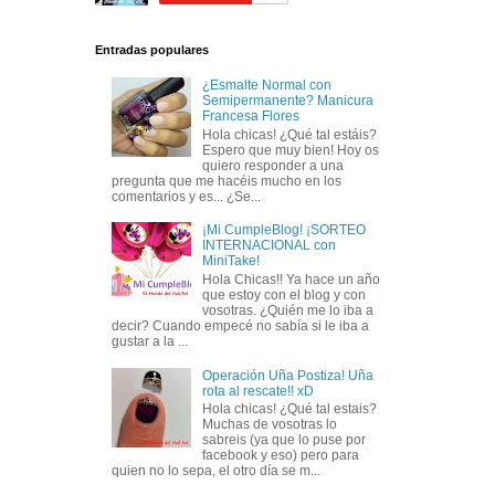
Entradas populares
¿Esmalte Normal con
Semipermanente? Manicura
Francesa Flores
Hola chicas! ¿Qué tal estáis?
Espero que muy bien! Hoy os
quiero responder a una
pregunta que me hacéis mucho en los
comentarios y es... ¿Se...
¡Mi CumpleBlog! ¡SORTEO
INTERNACIONAL con
MiniTake!
Hola Chicas!! Ya hace un año
que estoy con el blog y con
vosotras. ¿Quién me lo iba a
decir? Cuando empecé no sabía si le iba a
gustar a la ...
Operación Uña Postiza! Uña
rota al rescate!! xD
Hola chicas! ¿Qué tal estais?
Muchas de vosotras lo
sabreis (ya que lo puse por
facebook y eso) pero para
quien no lo sepa, el otro día se m...