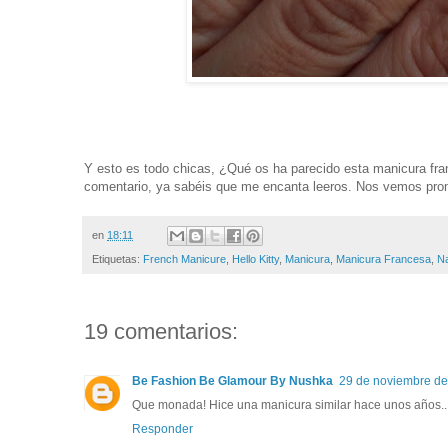
Y esto es todo chicas, ¿Qué os ha parecido esta manicura fr
comentario, ya sabéis que me encanta leeros. Nos vemos pront
en
18:11
Etiquetas:
French Manicure
,
Hello Kitty
,
Manicura
,
Manicura Francesa
,
Na
19 comentarios:
Be Fashion Be Glamour By Nushka
29 de noviembre de
Que monada! Hice una manicura similar hace unos años...R
Responder