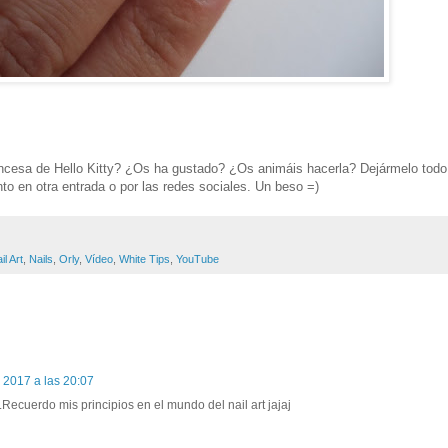
ancesa de Hello Kitty? ¿Os ha gustado? ¿Os animáis hacerla? Dejármelo todo
o en otra entrada o por las redes sociales. Un beso =)
il Art
,
Nails
,
Orly
,
Vídeo
,
White Tips
,
YouTube
 2017 a las 20:07
ecuerdo mis principios en el mundo del nail art jajaj