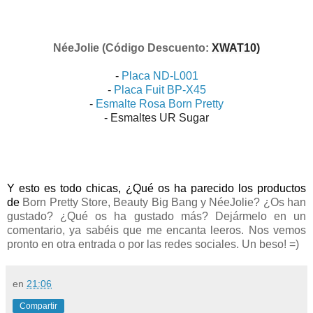
NéeJolie
(Código Descuento:
XWAT10
)
-
Placa ND-L001
-
Placa Fuit BP-X45
-
Esmalte Rosa Born Pretty
- Esmaltes UR Sugar
Y esto es todo chicas, ¿Qué os ha parecido los productos
de
Born Pretty Store, Beauty Big Bang y NéeJolie
? ¿Os han
gustado? ¿Qué os ha gustado más? Dejármelo en un
comentario, ya sabéis que me encanta leeros. Nos vemos
pronto en otra entrada o por las redes sociales. Un beso! =)
en
21:06
Compartir