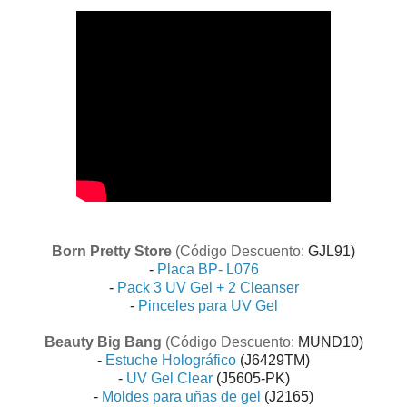
Born Pretty Store
(Código Descuento:
GJL91
)
-
Placa BP- L076
-
Pack 3 UV Gel + 2 Cleanser
-
Pinceles para UV Gel
Beauty Big Bang
(Código Descuento:
MUND10
)
-
Estuche Holográfico
(J6429TM)
-
UV Gel Clear
(
J5605-PK
)
-
Moldes para uñas de gel
(
J2165
)