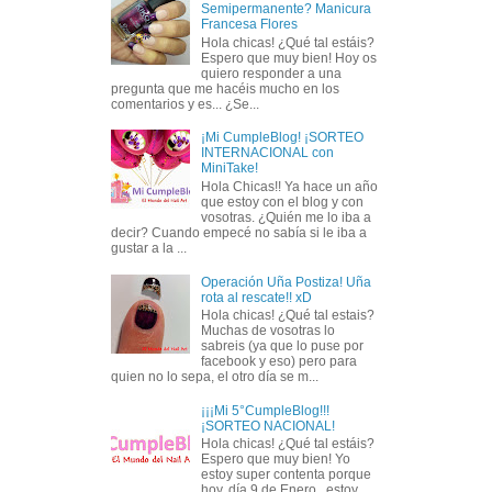
Semipermanente? Manicura
Francesa Flores
Hola chicas! ¿Qué tal estáis?
Espero que muy bien! Hoy os
quiero responder a una
pregunta que me hacéis mucho en los
comentarios y es... ¿Se...
¡Mi CumpleBlog! ¡SORTEO
INTERNACIONAL con
MiniTake!
Hola Chicas!! Ya hace un año
que estoy con el blog y con
vosotras. ¿Quién me lo iba a
decir? Cuando empecé no sabía si le iba a
gustar a la ...
Operación Uña Postiza! Uña
rota al rescate!! xD
Hola chicas! ¿Qué tal estais?
Muchas de vosotras lo
sabreis (ya que lo puse por
facebook y eso) pero para
quien no lo sepa, el otro día se m...
¡¡¡Mi 5°CumpleBlog!!!
¡SORTEO NACIONAL!
Hola chicas! ¿Qué tal estáis?
Espero que muy bien! Yo
estoy super contenta porque
hoy, día 9 de Enero , estoy