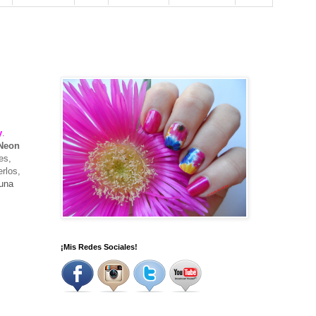
y
.
Neon
es,
rlos,
 una
¡Mis Redes Sociales!