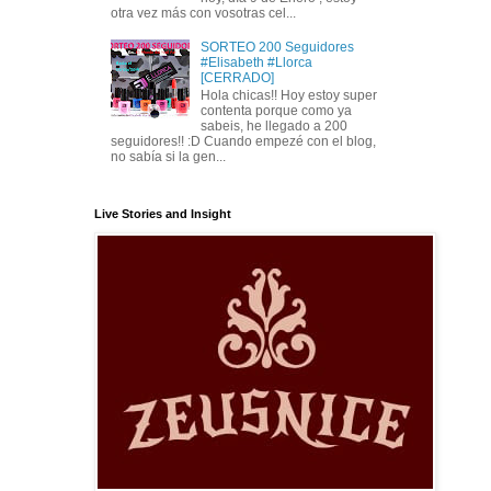
otra vez más con vosotras cel...
SORTEO 200 Seguidores
#Elisabeth #Llorca
[CERRADO]
Hola chicas!! Hoy estoy super
contenta porque como ya
sabeis, he llegado a 200
seguidores!! :D Cuando empezé con el blog,
no sabía si la gen...
Live Stories and Insight