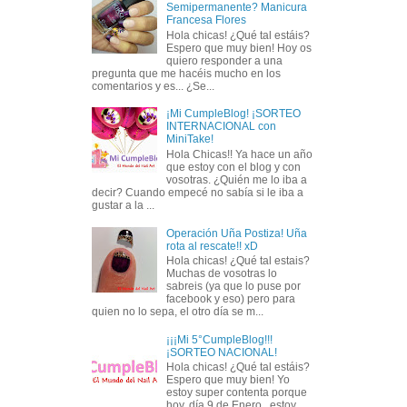
Semipermanente? Manicura
Francesa Flores
Hola chicas! ¿Qué tal estáis?
Espero que muy bien! Hoy os
quiero responder a una
pregunta que me hacéis mucho en los
comentarios y es... ¿Se...
¡Mi CumpleBlog! ¡SORTEO
INTERNACIONAL con
MiniTake!
Hola Chicas!! Ya hace un año
que estoy con el blog y con
vosotras. ¿Quién me lo iba a
decir? Cuando empecé no sabía si le iba a
gustar a la ...
Operación Uña Postiza! Uña
rota al rescate!! xD
Hola chicas! ¿Qué tal estais?
Muchas de vosotras lo
sabreis (ya que lo puse por
facebook y eso) pero para
quien no lo sepa, el otro día se m...
¡¡¡Mi 5°CumpleBlog!!!
¡SORTEO NACIONAL!
Hola chicas! ¿Qué tal estáis?
Espero que muy bien! Yo
estoy super contenta porque
hoy, día 9 de Enero , estoy