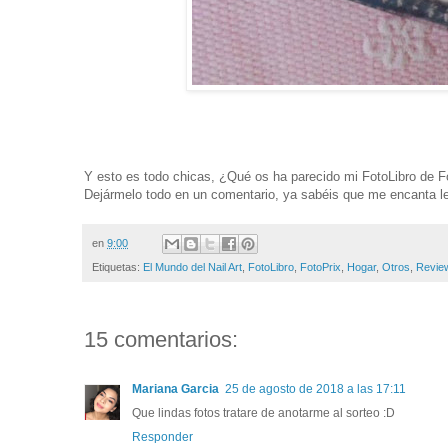
Y esto es todo chicas, ¿Qué os ha parecido mi FotoLibro de F
Dejármelo todo en un comentario, ya sabéis que me encanta le
en
9:00
Etiquetas:
El Mundo del Nail Art
,
FotoLibro
,
FotoPrix
,
Hogar
,
Otros
,
Revie
15 comentarios:
Mariana Garcia
25 de agosto de 2018 a las 17:11
Que lindas fotos tratare de anotarme al sorteo :D
Responder