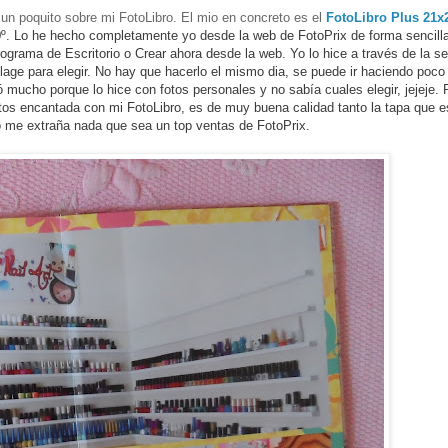
un poquito sobre mi FotoLibro. El mio en concreto es el
FotoLibro Plus 21x
0º. Lo he hecho completamente yo desde la web de FotoPrix de forma sencilla
grama de Escritorio o Crear ahora desde la web. Yo lo hice a través de la s
llage para elegir. No hay que hacerlo el mismo dia, se puede ir haciendo poco
ucho porque lo hice con fotos personales y no sabía cuales elegir, jejeje. 
tos encantada con mi FotoLibro, es de muy buena calidad tanto la tapa que e
 me extraña nada que sea un top ventas de FotoPrix.