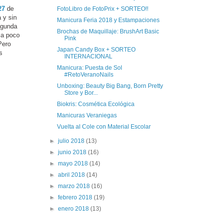
27
de
FotoLibro de FotoPrix + SORTEO!!
 y sin
Manicura Feria 2018 y Estampaciones
egunda
Brochas de Maquillaje: BrushArt Basic
 a poco
Pink
Pero
Japan Candy Box + SORTEO
s
INTERNACIONAL
Manicura: Puesta de Sol
#RetoVeranoNails
Unboxing: Beauty Big Bang, Born Pretty
Store y Bor...
Biokris: Cosmética Ecológica
Manicuras Veraniegas
Vuelta al Cole con Material Escolar
►
julio 2018
(13)
►
junio 2018
(16)
►
mayo 2018
(14)
►
abril 2018
(14)
►
marzo 2018
(16)
►
febrero 2018
(19)
►
enero 2018
(13)