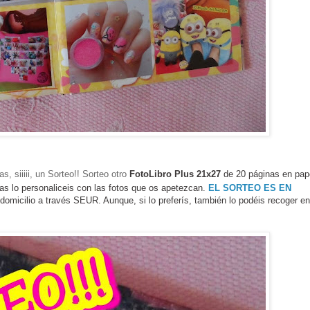
s, siiiii, un Sorteo!! Sorteo otro
FotoLibro Plus 21x27
de 20 páginas en pape
s lo personaliceis con las fotos que os apetezcan.
EL SORTEO ES EN
 domicilio a través SEUR. Aunque, si lo preferís, también lo podéis recoger e