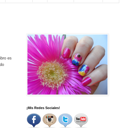
ibro
es
ado
¡Mis Redes Sociales!