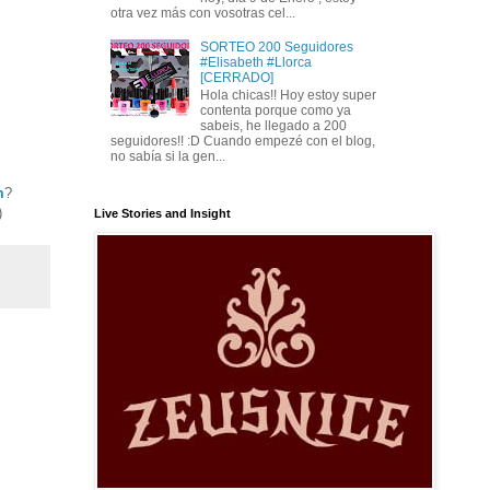
otra vez más con vosotras cel...
SORTEO 200 Seguidores
#Elisabeth #Llorca
[CERRADO]
Hola chicas!! Hoy estoy super
contenta porque como ya
sabeis, he llegado a 200
seguidores!! :D Cuando empezé con el blog,
no sabía si la gen...
m
?
)
Live Stories and Insight