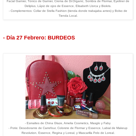
Facial Garnier, Tónico de Garnier, Crema de Dr.Organic, Sombra de Flormar, Eyeliner de
Deliplus, Lápiz de ojos de Essence, Elisabeth Llorca y Biokris.
- Complementos: Collar de Stella Fashion (tienda donde trabajaba antes) y Bolso de
Tienda Local.
- Día 27 Febrero: BURDEOS
- Esmaltes de China Glaze, Amelia Cosmetics, Masglo y Faby.
- Potis: Desodorante de Carrefour, Colorete de Flormar y Essence, Labial de Makeup
Revolution, Essence, Regina y Loreal, y Mascarilla Pelo de Loreal.