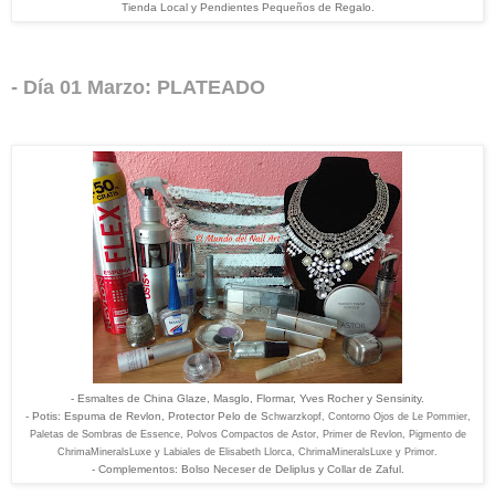
Tienda Local y Pendientes Pequeños de Regalo.
- Día 01 Marzo: PLATEADO
- Esmaltes de China Glaze, Masglo, Flormar, Yves Rocher y Sensinity.
- Potis: Espuma de Revlon, Protector Pelo de S
chwarzkopf, Contorno Ojos de Le Pommier,
Paletas de Sombras de Essence, Polvos Compactos de Astor, Primer de Revlon, Pigmento de
ChrimaMineralsLuxe y Labiales de Elisabeth Llorca,
ChrimaMineralsLuxe y Primor.
- Complementos: Bolso Neceser de Deliplus y Collar de Zaful.