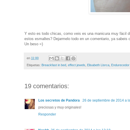
Y esto es todo chicas, como veis es una manicura muy fácil 
estos esmaltes? Dejarmelo todo en un comentario, ya sabeis q
Un beso =)
en
11:00
Etiquetas:
Breackfast in bed
,
effect jewels
,
Elisabeth Llorca
,
Endurecedor 
19 comentarios:
Los secretos de Pandora
26 de septiembre de 2014 a l
preciosas y muy originales!
Responder