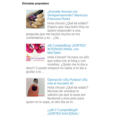
Entradas populares
¿Esmalte Normal con
Semipermanente? Manicura
Francesa Flores
Hola chicas! ¿Qué tal estáis?
Espero que muy bien! Hoy os
quiero responder a una
pregunta que me hacéis mucho en los
comentarios y es... ¿Se...
¡Mi CumpleBlog! ¡SORTEO
INTERNACIONAL con
MiniTake!
Hola Chicas!! Ya hace un año
que estoy con el blog y con
vosotras. ¿Quién me lo iba a
decir? Cuando empecé no sabía si le iba a
gustar a la ...
Operación Uña Postiza! Uña
rota al rescate!! xD
Hola chicas! ¿Qué tal estais?
Muchas de vosotras lo
sabreis (ya que lo puse por
facebook y eso) pero para
quien no lo sepa, el otro día se m...
¡¡¡Mi 5°CumpleBlog!!!
¡SORTEO NACIONAL!