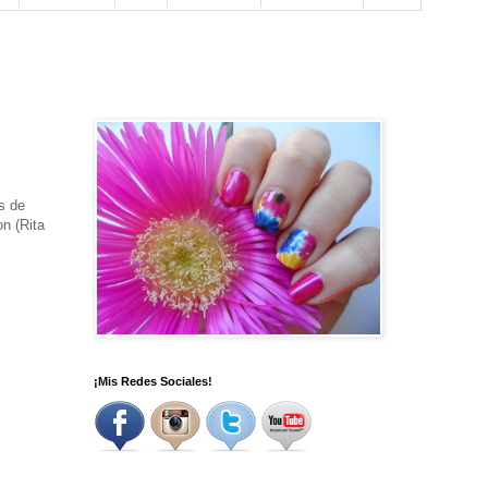
s de
n (Rita
¡Mis Redes Sociales!