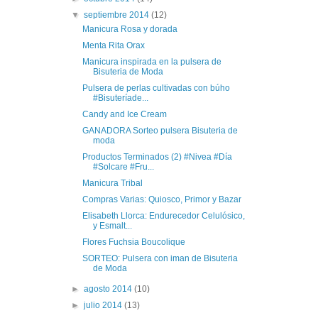
▼
septiembre 2014
(12)
Manicura Rosa y dorada
Menta Rita Orax
Manicura inspirada en la pulsera de
Bisuteria de Moda
Pulsera de perlas cultivadas con búho
#Bisuteríade...
Candy and Ice Cream
GANADORA Sorteo pulsera Bisuteria de
moda
Productos Terminados (2) #Nivea #Día
#Solcare #Fru...
Manicura Tribal
Compras Varias: Quiosco, Primor y Bazar
Elisabeth Llorca: Endurecedor Celulósico,
y Esmalt...
Flores Fuchsia Boucolique
SORTEO: Pulsera con iman de Bisuteria
de Moda
►
agosto 2014
(10)
►
julio 2014
(13)