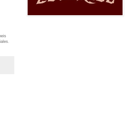
neis
ales.