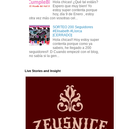
Hola chicas! ¿Qué tal estáis?
Espero que muy bien! Yo
estoy super contenta porque
hoy, día 9 de Enero , estoy
otra vez más con vosotras cel...
SORTEO 200 Seguidores
#Elisabeth #Llorca
[CERRADO]
Hola chicas!! Hoy estoy super
contenta porque como ya
sabeis, he llegado a 200
seguidores!! :D Cuando empezé con el blog,
no sabía si la gen...
Live Stories and Insight