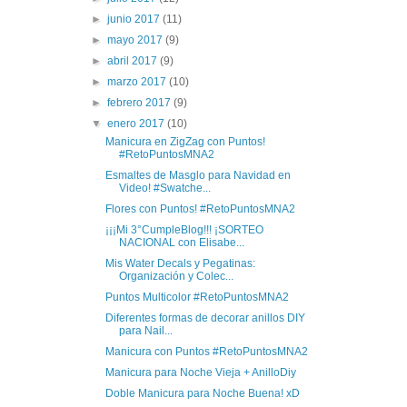
►
junio 2017
(11)
►
mayo 2017
(9)
►
abril 2017
(9)
►
marzo 2017
(10)
►
febrero 2017
(9)
▼
enero 2017
(10)
Manicura en ZigZag con Puntos!
#RetoPuntosMNA2
Esmaltes de Masglo para Navidad en
Video! #Swatche...
Flores con Puntos! #RetoPuntosMNA2
¡¡¡Mi 3°CumpleBlog!!! ¡SORTEO
NACIONAL con Elisabe...
Mis Water Decals y Pegatinas:
Organización y Colec...
Puntos Multicolor #RetoPuntosMNA2
Diferentes formas de decorar anillos DIY
para Nail...
Manicura con Puntos #RetoPuntosMNA2
Manicura para Noche Vieja + AnilloDiy
Doble Manicura para Noche Buena! xD