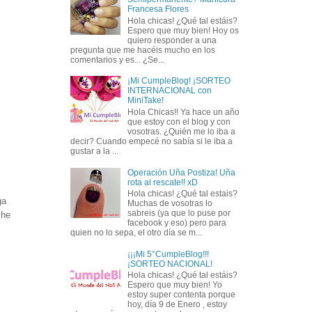
Francesa Flores
Hola chicas! ¿Qué tal estáis?
Espero que muy bien! Hoy os
quiero responder a una
pregunta que me hacéis mucho en los
comentarios y es... ¿Se...
¡Mi CumpleBlog! ¡SORTEO
INTERNACIONAL con
MiniTake!
Hola Chicas!! Ya hace un año
que estoy con el blog y con
vosotras. ¿Quién me lo iba a
decir? Cuando empecé no sabía si le iba a
gustar a la ...
Operación Uña Postiza! Uña
rota al rescate!! xD
Hola chicas! ¿Qué tal estais?
ga
Muchas de vosotras lo
sabreis (ya que lo puse por
 he
facebook y eso) pero para
quien no lo sepa, el otro día se m...
¡¡¡Mi 5°CumpleBlog!!!
¡SORTEO NACIONAL!
Hola chicas! ¿Qué tal estáis?
Espero que muy bien! Yo
estoy super contenta porque
hoy, día 9 de Enero , estoy