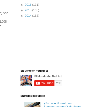
►
2016
(111)
►
2015
(105)
e) son
►
2014
(162)
-L008
s!
Sigueme en YouTube!
Entradas populares
¿Esmalte Normal con
Semipermanente? Manicura