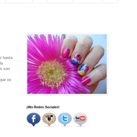
r hasta
la
as son
 que os
¡Mis Redes Sociales!