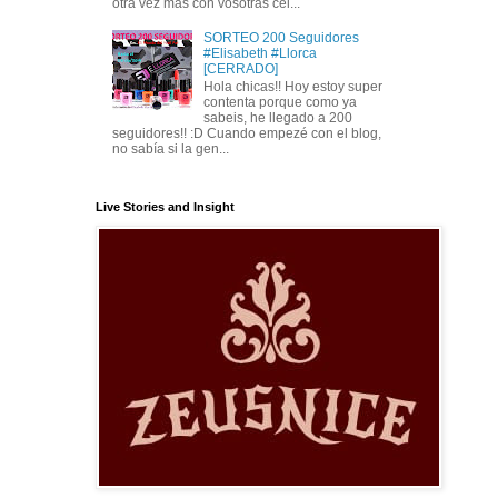
otra vez más con vosotras cel...
SORTEO 200 Seguidores
#Elisabeth #Llorca
[CERRADO]
Hola chicas!! Hoy estoy super
contenta porque como ya
sabeis, he llegado a 200
seguidores!! :D Cuando empezé con el blog,
no sabía si la gen...
Live Stories and Insight