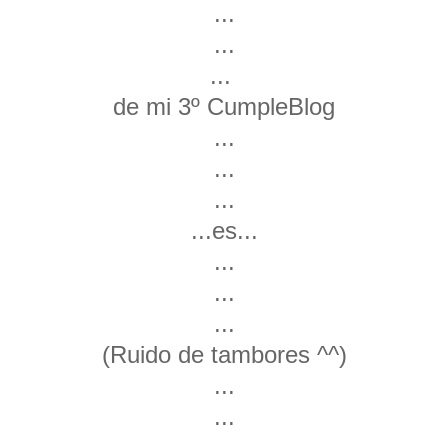
...
...
...
de mi 3º CumpleBlog
...
...
...
...es...
...
...
...
(Ruido de tambores ^^)
...
...
...