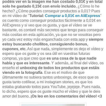
podéis ver en la imagen me han costado 0,01€ y en total
solo he gastado 0,15€ con envío incluido
, ¿Cómo lo he
hecho? ¿Cómo puedes conseguir productos a 0,01? Pues
en mi vídeo de "
Tutorial:
Comprar a 0,01€ en AliExpress
"
os cuento como conseguir productos fácilmente a 0,01€ en
AliExpress y si veo que os gusta, y que el vídeo se ve
bastante, os contaré más secretos que tengo para conseguir
más cositas en esta aplicación, ya que no se vosotras pero
yo cada vez estoy más enganchada con esta app y
siempre
estoy buscando chollitos, consiguiendo bonus,
cupones, etc.
Así que nada, simplemente os dejo el vídeo y
espero que os guste y os sea útil en vuestras futuras
compras, ya que creo que
es una cosa de la que nadie
habla y que es interesante
. Y además, al final del vídeo, os
enseño el
unboxing de todos los productos que estáis
viendo en la fotografía
. Ese es el motivo de que
últimamente no subiera tantos unboxings, de esos que os
gusta tanto cotillear, a mi instagram stories, es que los
estaba grabando todos para YouTube, jejejeje. Pues nada,
lo dicho, espero que os guste mucho el vídeo y que le deis
amor del bueno,
¡Os leo en los comentarios del vídeo! <3