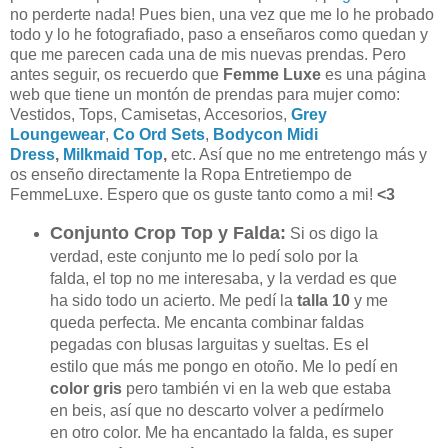
no perderte nada! Pues bien, una vez que me lo he probado
todo y lo he fotografiado, paso a enseñaros como quedan y
que me parecen cada una de mis nuevas prendas. Pero
antes seguir, o
s recuerdo que
Femme Luxe
es una página
web que tiene un montón de prendas para mujer como:
Vestidos, Tops, Camisetas, Accesorios,
Grey
Loungewear
,
Co Ord Sets
,
Bodycon Midi
Dress
,
Milkmaid Top
,
etc. Así que no me entretengo más y
os enseño directamente la Ropa Entretiempo de
FemmeLuxe. Espero que os guste tanto como a mi!
<3
Conjunto Crop Top y Falda:
Si os digo la
verdad, este conjunto me lo pedí solo por la
falda, el top no me interesaba, y la verdad es que
ha sido todo un acierto. Me pedí la
talla 10
y me
queda perfecta. Me encanta combinar faldas
pegadas con blusas larguitas y sueltas. Es el
estilo que más me pongo en otoño. Me lo pedí en
color gris
pero también vi en la web que estaba
en beis, así que no descarto volver a pedírmelo
en otro color. Me ha encantado la falda, es super