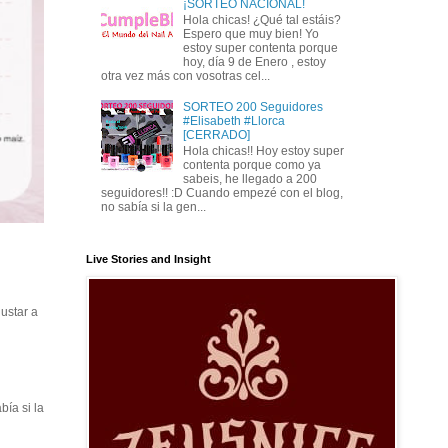
¡SORTEO NACIONAL!
Hola chicas! ¿Qué tal estáis?
Espero que muy bien! Yo
estoy super contenta porque
hoy, día 9 de Enero , estoy
otra vez más con vosotras cel...
SORTEO 200 Seguidores
#Elisabeth #Llorca
[CERRADO]
Hola chicas!! Hoy estoy super
contenta porque como ya
sabeis, he llegado a 200
seguidores!! :D Cuando empezé con el blog,
no sabía si la gen...
Live Stories and Insight
ustar a
ía si la