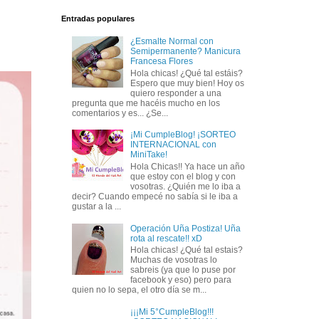
Entradas populares
¿Esmalte Normal con
Semipermanente? Manicura
Francesa Flores
Hola chicas! ¿Qué tal estáis?
Espero que muy bien! Hoy os
quiero responder a una
pregunta que me hacéis mucho en los
comentarios y es... ¿Se...
¡Mi CumpleBlog! ¡SORTEO
INTERNACIONAL con
MiniTake!
Hola Chicas!! Ya hace un año
que estoy con el blog y con
vosotras. ¿Quién me lo iba a
decir? Cuando empecé no sabía si le iba a
gustar a la ...
Operación Uña Postiza! Uña
rota al rescate!! xD
Hola chicas! ¿Qué tal estais?
Muchas de vosotras lo
sabreis (ya que lo puse por
facebook y eso) pero para
quien no lo sepa, el otro día se m...
¡¡¡Mi 5°CumpleBlog!!!