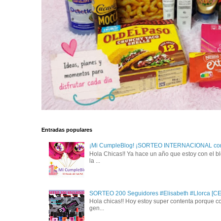
Entradas populares
¡Mi CumpleBlog! ¡SORTEO INTERNACIONAL con
Hola Chicas!! Ya hace un año que estoy con el bl
la ...
SORTEO 200 Seguidores #Elisabeth #Llorca [
Hola chicas!! Hoy estoy super contenta porque c
gen...