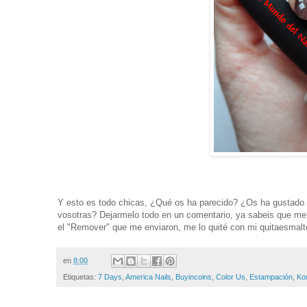
Y esto es todo chicas, ¿Qué os ha parecido? ¿Os ha gustado 
vosotras? Dejarmelo todo en un comentario, ya sabeis que me 
el "Remover" que me enviaron, me lo quité con mi quitaesmalt
en
8:00
Etiquetas:
7 Days
,
America Nails
,
Buyincoins
,
Color Us
,
Estampación
,
Ko