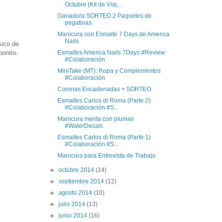
Octubre (Kit de Viaj...
Ganadora SORTEO 2 Paquetes de
pegatinas
Manicura con Esmalte 7 Days de America
Nails
sico de
bonito.
Esmaltes America Nails 7Days #Review
#Colaboración
MiniTake (MT): Ropa y Complementos
#Colaboración
Coronas Encadenadas + SORTEO
Esmaltes Carlos di Roma (Parte 2)
#Colaboración #S...
Manicura menta con plumas
#WaterDecals
Esmaltes Carlos di Roma (Parte 1)
#Colaboración #S...
Manicura para Entrevista de Trabajo
►
octubre 2014
(14)
►
septiembre 2014
(12)
►
agosto 2014
(10)
►
julio 2014
(13)
►
junio 2014
(16)