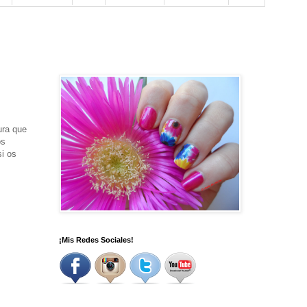
ura que
os
si os
¡Mis Redes Sociales!