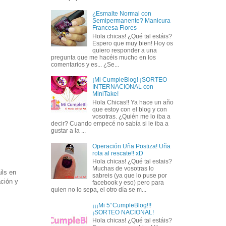
¿Esmalte Normal con
Semipermanente? Manicura
Francesa Flores
Hola chicas! ¿Qué tal estáis?
Espero que muy bien! Hoy os
quiero responder a una
pregunta que me hacéis mucho en los
comentarios y es... ¿Se...
¡Mi CumpleBlog! ¡SORTEO
INTERNACIONAL con
MiniTake!
Hola Chicas!! Ya hace un año
que estoy con el blog y con
vosotras. ¿Quién me lo iba a
decir? Cuando empecé no sabía si le iba a
gustar a la ...
Operación Uña Postiza! Uña
rota al rescate!! xD
Hola chicas! ¿Qué tal estais?
Muchas de vosotras lo
ils en
sabreis (ya que lo puse por
ación y
facebook y eso) pero para
quien no lo sepa, el otro día se m...
¡¡¡Mi 5°CumpleBlog!!!
¡SORTEO NACIONAL!
Hola chicas! ¿Qué tal estáis?