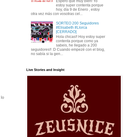
Espero que muy bien! Yo
estoy super contenta porque
hoy, día 9 de Enero , estoy
otra vez más con vosotras cel...
SORTEO 200 Seguidores
#Elisabeth #Llorca
[CERRADO]
Hola chicas!! Hoy estoy super
contenta porque como ya
sabeis, he llegado a 200
seguidores!! :D Cuando empezé con el blog,
no sabía si la gen...
Live Stories and Insight
 lo