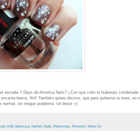
el esmalte 7 Days de America Nails? ¿Con que color lo hubierais combinado
encanta leeros. Ah!! También quiero deciros, que para quitarme la mani, no 
e normal, sin ningun problema. Un beso! =)
nad
,
m99
,
Manicura
,
Nail Art
,
Nails
,
Piedrecitas
,
Remover
,
Shine On