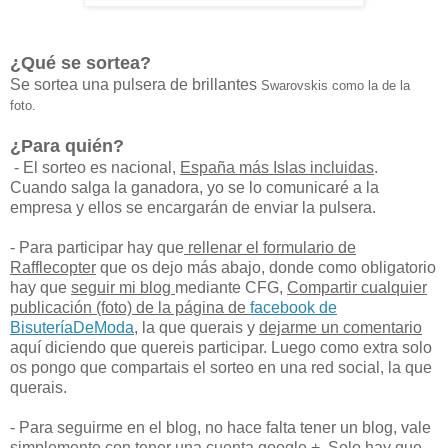
¿Qué se sortea?
Se sortea una pulsera de brillantes
Swarovskis como la de la
foto.
¿Para quién?
- El sorteo es nacional,
España más Islas incluidas
.
Cuando salga la ganadora, yo se lo comunicaré a la
empresa y ellos se encargarán de enviar la pulsera.
- Para participar hay que
rellenar el formulario de
Rafflecopter
que os dejo más abajo, donde como obligatorio
hay que
seguir mi blog
mediante CFG,
Compartir cualquier
publicación (foto) de la página de
facebook de
BisuteríaDeModa
, la que querais y
dejarme un comentario
aquí diciendo que quereis participar. Luego como extra solo
os pongo que compartais el sorteo en una red social, la que
querais.
- Para seguirme en el blog, no hace falta tener un blog, vale
simplemente con tener una cuenta google +. Solo hay que