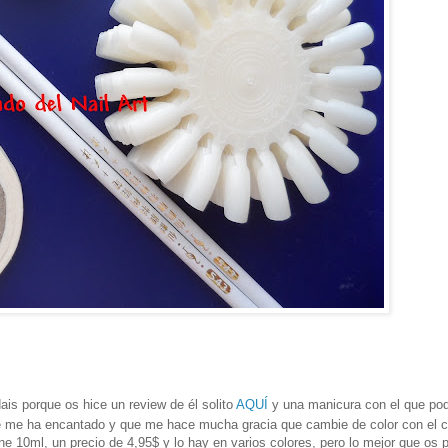
is porque os hice un review de él solito
AQUÍ
y una manicura con el que pod
ue me ha encantado y que me hace mucha gracia que cambie de color con el 
ne 10ml, un precio de 4,95$ y lo hay en varios colores, pero lo mejor que os 