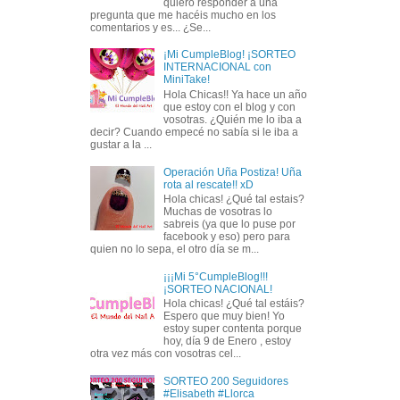
quiero responder a una
pregunta que me hacéis mucho en los
comentarios y es... ¿Se...
¡Mi CumpleBlog! ¡SORTEO
INTERNACIONAL con
MiniTake!
Hola Chicas!! Ya hace un año
que estoy con el blog y con
vosotras. ¿Quién me lo iba a
decir? Cuando empecé no sabía si le iba a
gustar a la ...
Operación Uña Postiza! Uña
rota al rescate!! xD
Hola chicas! ¿Qué tal estais?
Muchas de vosotras lo
sabreis (ya que lo puse por
facebook y eso) pero para
quien no lo sepa, el otro día se m...
¡¡¡Mi 5°CumpleBlog!!!
¡SORTEO NACIONAL!
Hola chicas! ¿Qué tal estáis?
Espero que muy bien! Yo
estoy super contenta porque
hoy, día 9 de Enero , estoy
otra vez más con vosotras cel...
SORTEO 200 Seguidores
#Elisabeth #Llorca