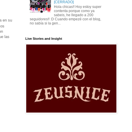
[CERRADO]
Hola chicas!! Hoy estoy super
contenta porque como ya
sabeis, he llegado a 200
seguidores!! :D Cuando empezé con el blog,
a en su
no sabía si la gen...
ios
on
ue las
Live Stories and Insight