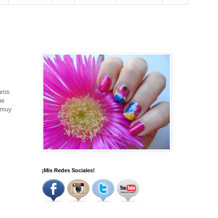
aros
ne
a muy
¡Mis Redes Sociales!