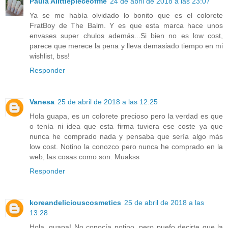
Paula Alittlepieceofme
24 de abril de 2018 a las 23:07
Ya se me había olvidado lo bonito que es el colorete
FratBoy de The Balm. Y es que esta marca hace unos
envases super chulos además...Si bien no es low cost,
parece que merece la pena y lleva demasiado tiempo en mi
wishlist, bss!
Responder
Vanesa
25 de abril de 2018 a las 12:25
Hola guapa, es un colorete precioso pero la verdad es que
o tenía ni idea que esta firma tuviera ese coste ya que
nunca he comprado nada y pensaba que sería algo más
low cost. Notino la conozco pero nunca he comprado en la
web, las cosas como son. Muakss
Responder
koreandeliciouscosmetics
25 de abril de 2018 a las
13:28
Hola, guapa! No conocía notino, pero puefo decirte que la