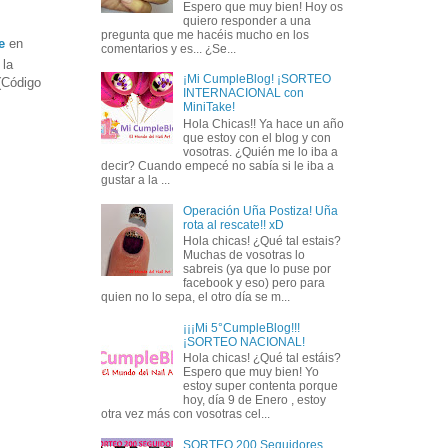
Espero que muy bien! Hoy os
quiero responder a una
pregunta que me hacéis mucho en los
e
en
comentarios y es... ¿Se...
 la
¡Mi CumpleBlog! ¡SORTEO
(Código
INTERNACIONAL con
MiniTake!
Hola Chicas!! Ya hace un año
que estoy con el blog y con
vosotras. ¿Quién me lo iba a
decir? Cuando empecé no sabía si le iba a
gustar a la ...
Operación Uña Postiza! Uña
rota al rescate!! xD
Hola chicas! ¿Qué tal estais?
Muchas de vosotras lo
sabreis (ya que lo puse por
facebook y eso) pero para
quien no lo sepa, el otro día se m...
¡¡¡Mi 5°CumpleBlog!!!
¡SORTEO NACIONAL!
Hola chicas! ¿Qué tal estáis?
Espero que muy bien! Yo
estoy super contenta porque
hoy, día 9 de Enero , estoy
otra vez más con vosotras cel...
SORTEO 200 Seguidores