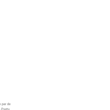
n par de
 Pretty