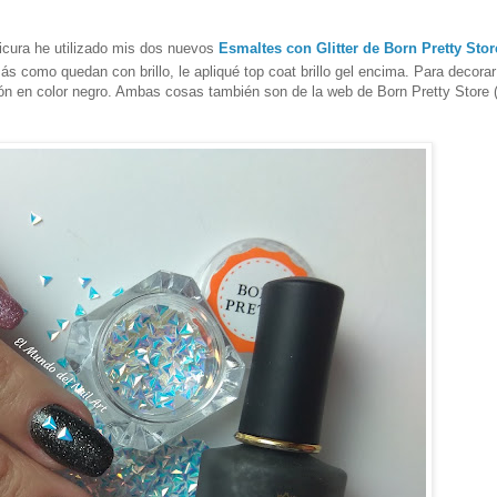
icura he utilizado mis dos nuevos
Esmaltes con Glitter de Born Pretty Stor
como quedan con brillo, le apliqué top coat brillo gel encima. Para decorar
ión en color negro. Ambas cosas también son de la web de Born Pretty Store 