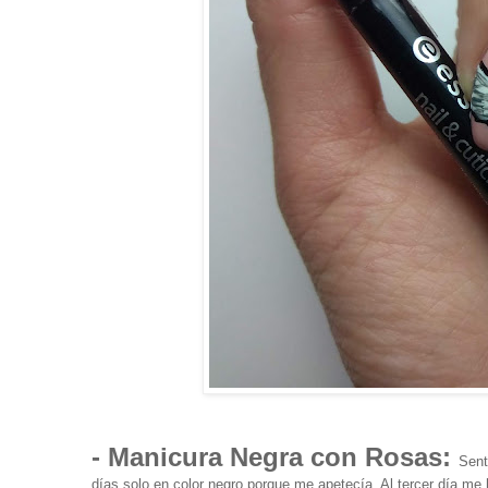
- Manicura Negra con Rosas:
Sent
días solo en color negro porque me apetecía. Al tercer día m