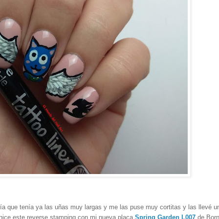
ía que tenía ya las uñas muy largas y me las puse muy cortitas y las llevé u
e hice este reverse stamping con mi nueva placa
Spring Garden L007
de Born