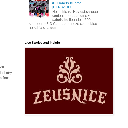
#Elisabeth #Llorca
[CERRADO]
Hola chicas!! Hoy estoy super
contenta porque como ya
sabeis, he llegado a 200
seguidores!! :D Cuando empezé con el blog,
no sabía si la gen...
Live Stories and Insight
izo
de Fairy
a foto