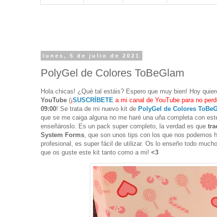
lunes, 5 de julio de 2021
PolyGel de Colores ToBeGlam
Hola chicas! ¿Qué tal estáis? Espero que muy bien! Hoy quie
YouTube
(
¡
SUSCRÍBETE
a mi canal de YouTube para no perd
09:00
! Se trata de mi nuevo kit de
PolyGel de Colores ToBe
que se me caiga alguna no me haré una uña completa con est
enseñároslo. Es un pack super completo, la verdad es que
tra
System Forms
, que son unos tips con los que nos podemos h
profesional, es super fácil de utilizar. Os lo enseño todo mu
que os guste este kit tanto como a mi!
<3