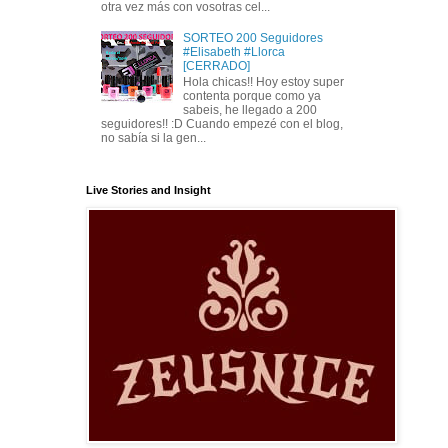
otra vez más con vosotras cel...
SORTEO 200 Seguidores
#Elisabeth #Llorca
[CERRADO]
Hola chicas!! Hoy estoy super
contenta porque como ya
sabeis, he llegado a 200
seguidores!! :D Cuando empezé con el blog,
no sabía si la gen...
Live Stories and Insight