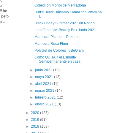
s,
Colección Monoï de Mercadona
e
 She
Burt’s Bees: Bálsamo Labial con Vitamina
 pero
E
ina,
Black Friday Summer 2021 en Notino
LookFantastic: Beauty Box Junio 2021
Manicura Pikachu | Pokemon
Manicura Rosa Fluor
PolyGel de Colores ToBeGlam
Como QUITAR el Esmalte
Semipermanente en casa
►
junio 2021
(13)
►
mayo 2021
(13)
►
abril 2021
(11)
►
marzo 2021
(14)
►
febrero 2021
(12)
►
enero 2021
(13)
►
2020
(123)
►
2019
(91)
►
2018
(158)