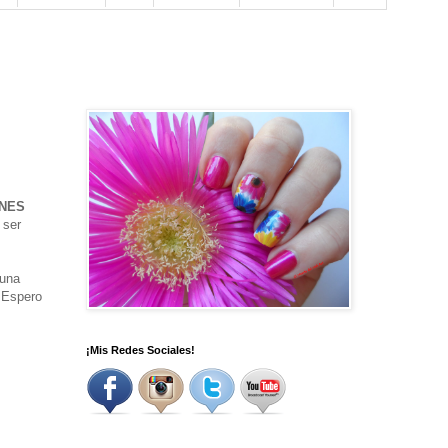
UNES
 ser
 una
. Espero
¡Mis Redes Sociales!