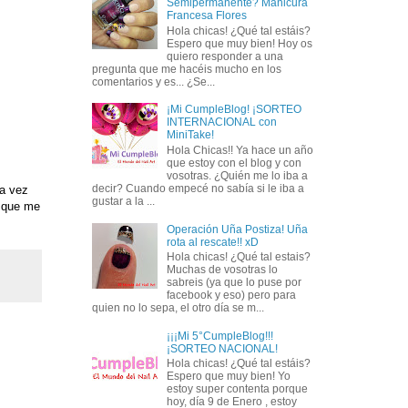
Semipermanente? Manicura
Francesa Flores
Hola chicas! ¿Qué tal estáis?
Espero que muy bien! Hoy os
quiero responder a una
pregunta que me hacéis mucho en los
comentarios y es... ¿Se...
¡Mi CumpleBlog! ¡SORTEO
INTERNACIONAL con
MiniTake!
Hola Chicas!! Ya hace un año
que estoy con el blog y con
vosotras. ¿Quién me lo iba a
decir? Cuando empecé no sabía si le iba a
a vez
gustar a la ...
s que me
Operación Uña Postiza! Uña
rota al rescate!! xD
Hola chicas! ¿Qué tal estais?
Muchas de vosotras lo
sabreis (ya que lo puse por
facebook y eso) pero para
quien no lo sepa, el otro día se m...
¡¡¡Mi 5°CumpleBlog!!!
¡SORTEO NACIONAL!
Hola chicas! ¿Qué tal estáis?
Espero que muy bien! Yo
estoy super contenta porque
hoy, día 9 de Enero , estoy