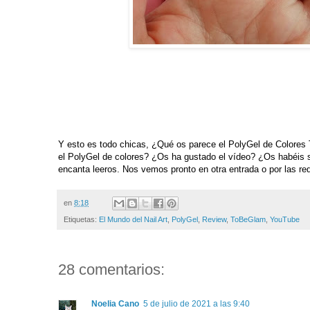
Y esto es todo chicas, ¿Qué os parece el PolyGel de Colore
el PolyGel de colores
? ¿Os ha gustado el vídeo? ¿Os habéis 
encanta leeros. Nos vemos pronto en otra entrada o por las re
en
8:18
Etiquetas:
El Mundo del Nail Art
,
PolyGel
,
Review
,
ToBeGlam
,
YouTube
28 comentarios:
Noelia Cano
5 de julio de 2021 a las 9:40