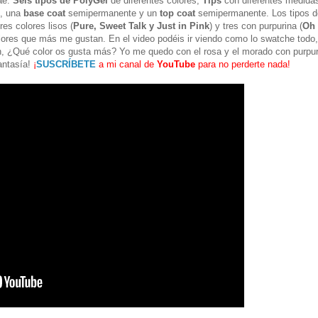
ae:
Seis tipos de PolyGel
de diferentes colores,
Tips
con diferentes medida
, una
base coat
semipermanente y un
top coat
semipermanente. Los tipos d
es colores lisos (
Pure, Sweet Talk y Just in Pink
) y tres con purpurina (
Oh
olores que más me gustan. En el video podéis ir viendo como lo swatche todo,
on, ¿Qué color os gusta más? Yo me quedo con el rosa y el morado con purpur
fantasía!
¡
SUSCRÍBETE
a mi canal de
YouTube
para no perderte nada!