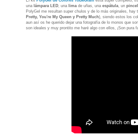
El kit
PolyGel de Colores ToBeGlam
está super completo, tr
una
lámpara LED
, una
lima
de uñas, una
espátula
, un
pincel
PolyGel me resultan super chulos y de lo más originales, hay tr
Pretty, You're My Queen y Pretty Much
), siendo estos los c
aun así os he querido dejar una fotografía de lo monos que s
son ideales y muy prontito me haré algo con ellos, ¡Son pura 