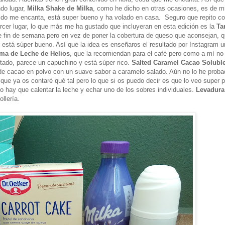
ndo lugar,
Milka Shake de Milka
, como he dicho en otras ocasiones, es de m
ido me encanta, está super bueno y ha volado en casa. Seguro que repito con
ercer lugar, lo que más me ha gustado que incluyeran en esta edición es la
Ta
e fin de semana pero en vez de poner la cobertura de queso que aconsejan, q
está súper bueno. Así que la idea es enseñaros el resultado por Instagram 
ma de Leche de Helios
, que la recomiendan para el café pero como a mí n
ado, parece un capuchino y está súper rico.
Salted Caramel Cacao Solubl
de cacao en polvo con un suave sabor a caramelo salado. Aún no lo he proba
ue ya os contaré qué tal pero lo que si os puedo decir es que lo veo super p
o hay que calentar la leche y echar uno de los sobres individuales.
Levadura
llería.