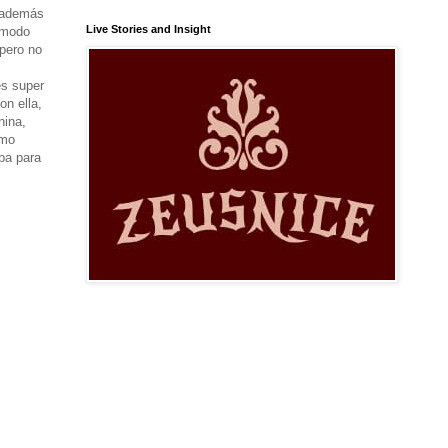
y además
Live Stories and Insight
cómodo
pero no
es super
on ella,
nina,
rmo
ba para