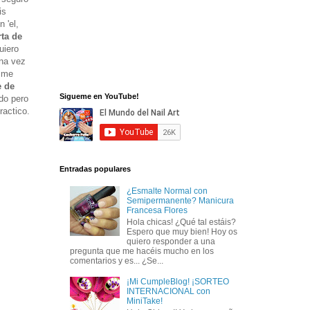
is
 'el,
rta de
uiero
una vez
o me
e de
Sigueme en YouTube!
do pero
ractico.
Entradas populares
¿Esmalte Normal con
Semipermanente? Manicura
Francesa Flores
Hola chicas! ¿Qué tal estáis?
Espero que muy bien! Hoy os
quiero responder a una
pregunta que me hacéis mucho en los
comentarios y es... ¿Se...
¡Mi CumpleBlog! ¡SORTEO
INTERNACIONAL con
MiniTake!