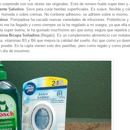
 sorprende son sus olores tan originales. Este de romero huele super bien 
ente Salvelox
. Sirve para curar heridas superficiales. Es suave, flexible y 
a, húmeda o sobre cremas. No contiene adhesivo, se adhiere sobre si mismo, 
adour
. Pompadour ha sacado nuevas variedades de infusiones: Prebióticos y
mi me ha llegado y como siempre se la he regalado a mi suegra, ya que ella 
stá super buena, le ha gustado muchísimo así que estoy segura que repetirá c
nina Bicapa Soñadina
(Regalo). Es un complemento alimenticio con melato
ana, vitaminas B3 y B6 que mejora la calidad del sueño. Así que como yo due
pruebe. En la cajita vienen solo dos pastillas, pero como regalo y como prue
un día de insomnio.