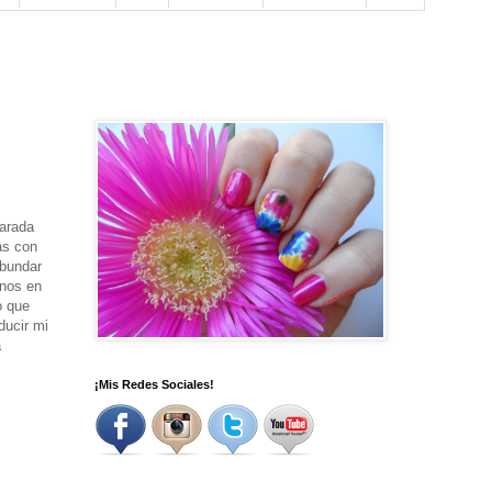
parada
as con
abundar
rnos en
o que
ducir mi
a
¡Mis Redes Sociales!