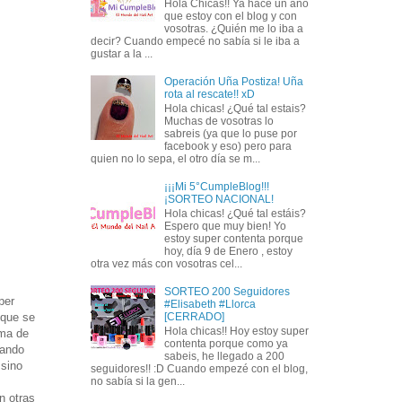
Hola Chicas!! Ya hace un año
que estoy con el blog y con
vosotras. ¿Quién me lo iba a
decir? Cuando empecé no sabía si le iba a
gustar a la ...
Operación Uña Postiza! Uña
rota al rescate!! xD
Hola chicas! ¿Qué tal estais?
Muchas de vosotras lo
sabreis (ya que lo puse por
facebook y eso) pero para
quien no lo sepa, el otro día se m...
¡¡¡Mi 5°CumpleBlog!!!
¡SORTEO NACIONAL!
Hola chicas! ¿Qué tal estáis?
Espero que muy bien! Yo
estoy super contenta porque
hoy, día 9 de Enero , estoy
otra vez más con vosotras cel...
SORTEO 200 Seguidores
per
#Elisabeth #Llorca
 que se
[CERRADO]
Hola chicas!! Hoy estoy super
ema de
contenta porque como ya
tando
sabeis, he llegado a 200
 sino
seguidores!! :D Cuando empezé con el blog,
no sabía si la gen...
n otras