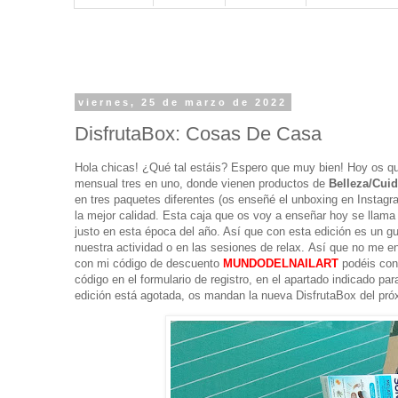
viernes, 25 de marzo de 2022
DisfrutaBox: Cosas De Casa
Hola chicas!
¿Qué tal estáis? Espero que muy bien! Hoy os q
mensual tres en uno, donde vienen productos de
Belleza/Cui
en tres paquetes diferentes (os enseñé el unboxing en Insta
la mejor calidad. Esta caja que os voy a enseñar hoy se llam
justo en esta época del año. Así que con esta edición es un g
nuestra actividad o en las sesiones de relax
.
Así
que no me ent
con mi código de descuento
MUNDODELNAILART
podéis cons
código en el formulario de registro, en el apartado indicado p
edición está agotada, os mandan la nueva DisfrutaBox del pr