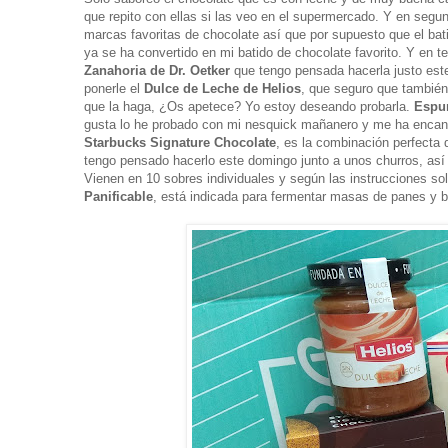
que repito con ellas si las veo en el supermercado. Y en segu
marcas favoritas de chocolate así que por supuesto que el bat
ya se ha convertido en mi batido de chocolate favorito. Y en t
Zanahoria de Dr. Oetker
que tengo pensada hacerla justo est
ponerle el
Dulce de Leche de Helios
,
que seguro que también 
que la haga, ¿Os apetece? Yo estoy deseando probarla.
Espu
gusta lo he probado con mi nesquick mañanero y me ha encant
Starbucks Signature Chocolate
, e
s la combinación perfecta 
tengo pensado hacerlo este domingo junto a unos churros, así q
Vienen en 10 sobres individuales y según las instrucciones sol
Panificable
, e
stá indicada para fermentar masas de panes y bo