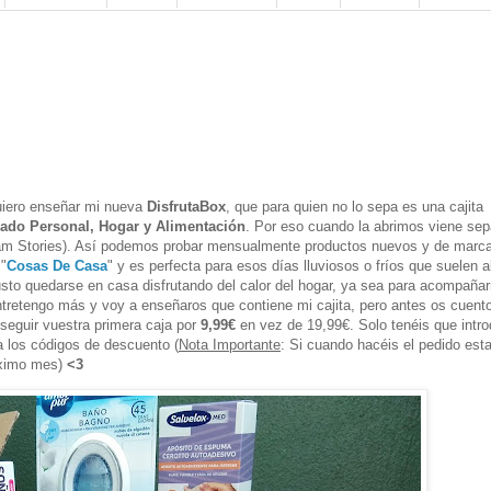
uiero enseñar mi nueva
DisfrutaBox
, que para quien no lo sepa es una cajita
dado Personal, Hogar y Alimentación
. Por eso cuando la abrimos viene se
gram Stories). Así podemos probar mensualmente productos nuevos y de marc
a
"
Cosas De Casa
" y es perfecta para esos días lluviosos o fríos que suelen 
usto quedarse en casa disfrutando del calor del hogar, ya sea para acompaña
retengo más y voy a enseñaros que contiene mi cajita, pero antes os cuent
eguir vuestra primera caja por
9,99€
en vez de 19,99€. Solo tenéis que intro
ara los códigos de descuento
(
Nota Importante
: Si cuando hacéis el pedido est
óximo mes)
<3