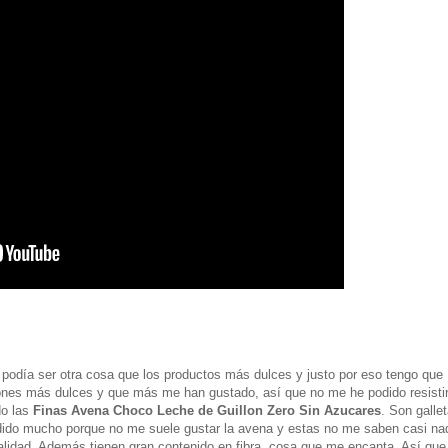
podía ser otra cosa que los productos más dulces y justo por eso tengo que
iones más dulces y que más me han gustado, así que no me he podido resistir
do las
Finas Avena Choco Leche de Guillon Zero Sin Azucares
. Son galle
dido mucho porque no me suele gustar la avena y estas no me saben casi na
lidad. Además tienen gran contenido en fibra, cosa que me encanta. Así que