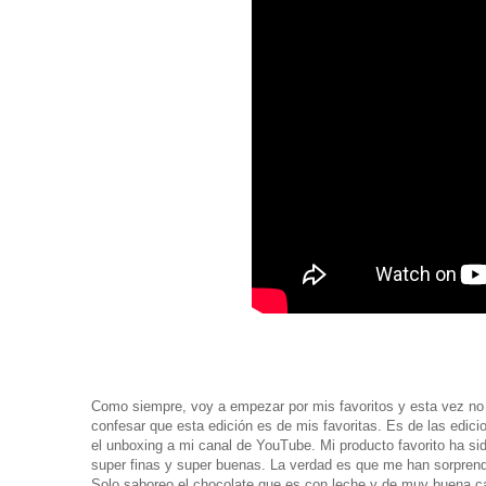
Como siempre, voy a empezar por mis favoritos y esta vez no 
confesar que esta edición es de mis favoritas. Es de las edic
el unboxing a mi canal de YouTube. Mi producto favorito ha si
super finas y super buenas. La verdad es que me han sorpren
Solo saboreo el chocolate que es con leche y de muy buena ca