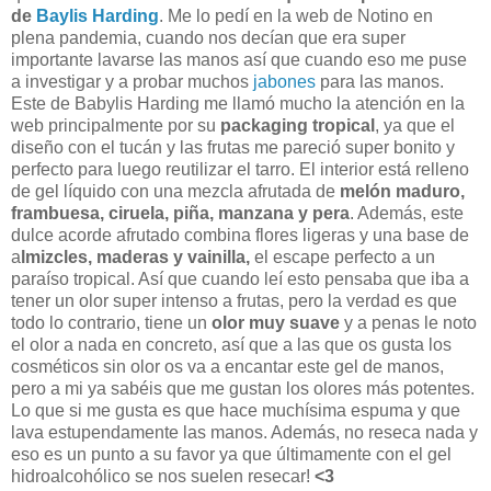
de
Baylis Harding
. Me lo pedí en la web de Notino en
plena pandemia, cuando nos decían que era super
importante lavarse las manos así que cuando eso me puse
a investigar y a probar muchos
jabones
para las manos.
Este de Babylis Harding me llamó mucho la atención en la
web principalmente por su
packaging tropical
, ya que el
diseño con el tucán y las frutas me pareció super bonito y
perfecto para luego reutilizar el tarro. El interior está relleno
de gel líquido con una
mezcla afrutada de
melón maduro,
frambuesa, ciruela, piña, manzana y pera
. Además, e
ste
dulce acorde afrutado combina flores ligeras y una base de
a
lmizcles, maderas y vainilla,
e
l escape perfecto a un
paraíso tropical. Así que cuando leí esto pensaba que iba a
tener un olor super intenso a frutas, pero la verdad es que
todo lo contrario, tiene un
olor muy suave
y a penas le noto
el olor a nada en concreto, así que a las que os gusta los
cosméticos sin olor os va a encantar este gel de manos,
pero a mi ya sabéis que me gustan los olores más potentes.
Lo que si me gusta es que hace muchísima espuma y que
lava estupendamente las manos. Además, no reseca nada y
eso es un punto a su favor ya que últimamente con el gel
hidroalcohólico se nos suelen resecar!
<3