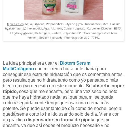
Ingredientes
: Aqua, Glycerin, Propanediol, Butylene glycol, Niacinamide, Mica, Sodium
hyaluronate, 1,2-hexanediol, Agar, Allantoin, Calcium alginate, Carbomer, Disodium EDTA,
Ethylhexylglycerin, Gellan gum, Parfum, Polysorbate 20, Saccharomyces/rice bran
ferment, Sodium hydroxide, Phenoxyethanol, CI 77891
La idea principal era usar el
Biotem
Serum
MultiColágeno
con mi crema hidratante diaria para
conseguir ese extra de hidratación que os comentaba antes,
pero resulta que no hidrata tanto como yo pensaba o más
bien como yo necesito en este momento.
Se absorbe super
rápido
, cosa que me encanta, pero una vez seco no noto
que me haya hidratado nada, así que para mi se queda
corto y seguidamente tengo que usar una crema más
potente. Se puede usar tanto de día como de noche, pero al
quedárseme corto lo he ido usando solo de día. Viene con
un práctico
dispensador en forma de pipeta
que me
encanta, ya que así coges el producto necesario y no