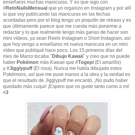
enseñaros muchas manicuras. Y es que sigo con
#
RetoNailsMensual
que yo organizo en Instagram y por allí
si que voy publicando las manicuras en las fechas
acordadas pero por el blog tengo un poquitín de retraso y es
que últimamente parece que me cuesta más ponerme a
redactar y lo que realmente tengo más ganas de hacer son
mini vídeos, ya sean Reels Instagram o Short Instagram, así
que hoy vengo a enseñaros mi nueva manicura en un mini
vídeo que publiqué hace poco. Los 15 primeros días del
mes de Marzo tocaba
"
Dibujo Kawaii
"
y
creo que no puede
haber
Pokémon
más Kawaii que
#
Togepi
(El amarillo)
y
#
Jigglypuff
(El rosa). Nunca me había dibujado estos
Pokémons, así que me puse manos a la obra y la verdad es
que el resultado de
Jigglypuff me encantó, ¡No pudo haber
quedado más cuqui! ¡Espero que os guste tanto como a mi!
<3