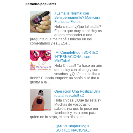
Entradas populares
¿Esmalte Normal con
Semipermanente? Manicura
Francesa Flores
Hola chicas! ¿Qué tal estáis?
Espero que muy bien! Hoy os
quiero responder a una
pregunta que me hacéis mucho en los
comentarios y es... ¿Se...
¡Mi CumpleBlog! ¡SORTEO
INTERNACIONAL con
MiniTake!
Hola Chicas!! Ya hace un año
que estoy con el blog y con
vosotras. ¿Quién me lo iba a
decir? Cuando empecé no sabía si le iba a
gustar a la ...
Operación Uña Postiza! Uña
rota al rescate!! xD
Hola chicas! ¿Qué tal estais?
Muchas de vosotras lo
sabreis (ya que lo puse por
facebook y eso) pero para
quien no lo sepa, el otro día se m...
¡¡¡Mi 5°CumpleBlog!!!
¡SORTEO NACIONAL!