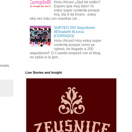
Hola chicas! ¿Qué tal estáis?
Espero que muy bien! Yo
estoy super contenta porque
hoy, día 9 de Enero , estoy
otra vez más con vosotras cel...
SORTEO 200 Seguidores
#Elisabeth #Llorca
[CERRADO]
Hola chicas!! Hoy estoy super
contenta porque como ya
sabeis, he llegado a 200
seguidores!! :D Cuando empezé con el blog,
no sabía si la gen...
rmelo
Live Stories and Insight