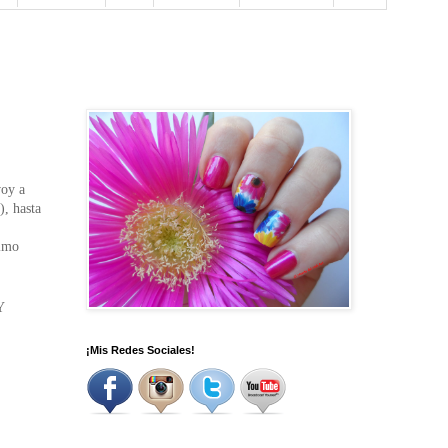
voy a
), hasta
ximo
Y
¡Mis Redes Sociales!