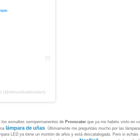
gram
rt (@elmundodelnailart)
do los esmaltes semipermanentes de
Provocater
que ya me habéis visto en va
lámpara de uñas
una
. Últimamente me preguntáis mucho por las lámpara
lámpara LED ya tiene un montón de años y está descatalogada. Pero si echáis