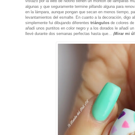
vistazo por la web de Notino tienen un montón de lámparas m
algunas y que seguramente termine pillando alguna para renov
en la lámpara, aunque pongan que secan en menos tiempo, p
levantamientos del esmalte. En cuanto a la decoración, digo al
simplemente fui dibujando diferentes
triángulos
de colores de 
añadí unos puntitos en color negro y a los dorados le añadí u
llevé durante dos semanas perfectas hasta que...
¡Mirar mi ú