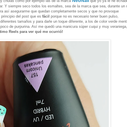
NeoNail
uy chulas como por ejemplo las de la marca
que yo ya le he echado
ar. Y siempre seco todos los esmaltes, sea de la marca que sea, durante un 
ara así asegurarme que quedan completamente secos y que no provoque
 principio del post que es
fácil
porque no es necesario tener buen pulso,
diferentes tamaños y para darle un toque diferente, a los de color verde ment
n poco de purpurina. Así me quedó una manicura súper cuqui y muy veraniega,
ltimo Reels para ver qué me ocurrió!