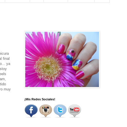
nicura
 final
o... ya
stoy
eels
ram,
tido
ero muy
¡Mis Redes Sociales!