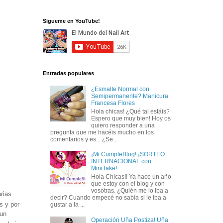
Sigueme en YouTube!
Entradas populares
¿Esmalte Normal con
Semipermanente? Manicura
Francesa Flores
Hola chicas! ¿Qué tal estáis?
Espero que muy bien! Hoy os
quiero responder a una
pregunta que me hacéis mucho en los
comentarios y es... ¿Se...
¡Mi CumpleBlog! ¡SORTEO
INTERNACIONAL con
MiniTake!
Hola Chicas!! Ya hace un año
que estoy con el blog y con
vosotras. ¿Quién me lo iba a
rias
decir? Cuando empecé no sabía si le iba a
s y por
gustar a la ...
 un
Operación Uña Postiza! Uña