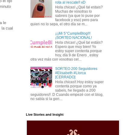
 el ojo
rota al rescate!! xD
minuto
Hola chicas! ¿Qué tal estais?
Muchas de vosotras lo
sabreis (ya que lo puse por
facebook y eso) pero para
a le
quien no lo sepa, el otro día se m...
 la cual
¡¡¡Mi 5°CumpleBlog!!!
¡SORTEO NACIONAL!
Hola chicas! ¿Qué tal estáis?
Espero que muy bien! Yo
estoy super contenta porque
hoy, día 9 de Enero , estoy
otra vez más con vosotras cel...
SORTEO 200 Seguidores
#Elisabeth #Llorca
[CERRADO]
Hola chicas!! Hoy estoy super
contenta porque como ya
sabeis, he llegado a 200
seguidores!! :D Cuando empezé con el blog,
no sabía si la gen...
Live Stories and Insight