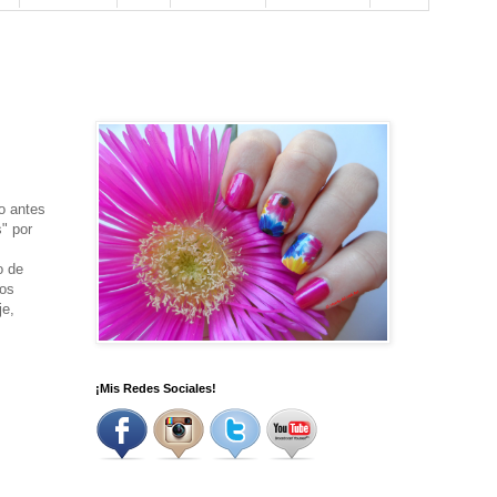
o antes
" por
o de
los
je,
¡Mis Redes Sociales!