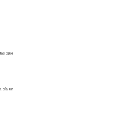
tas (que
a día un