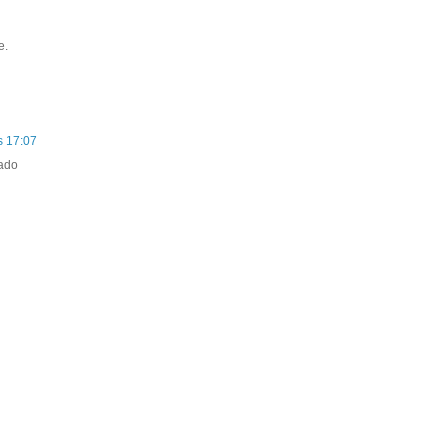
e.
s 17:07
tado