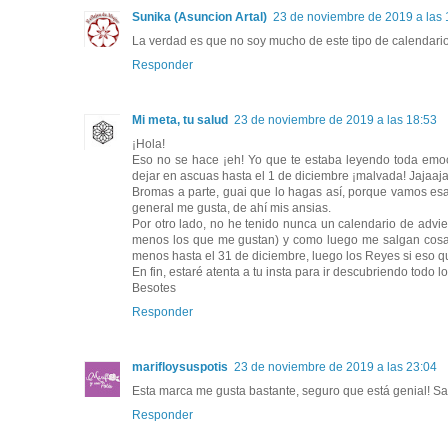
Sunika (Asuncion Artal)
23 de noviembre de 2019 a las 
La verdad es que no soy mucho de este tipo de calendari
Responder
Mi meta, tu salud
23 de noviembre de 2019 a las 18:53
¡Hola!
Eso no se hace ¡eh! Yo que te estaba leyendo toda emoci
dejar en ascuas hasta el 1 de diciembre ¡malvada! Jajaaja
Bromas a parte, guai que lo hagas así, porque vamos esa
general me gusta, de ahí mis ansias.
Por otro lado, no he tenido nunca un calendario de advi
menos los que me gustan) y como luego me salgan cosas q
menos hasta el 31 de diciembre, luego los Reyes si eso q
En fin, estaré atenta a tu insta para ir descubriendo todo
Besotes
Responder
marifloysuspotis
23 de noviembre de 2019 a las 23:04
Esta marca me gusta bastante, seguro que está genial! Sa
Responder