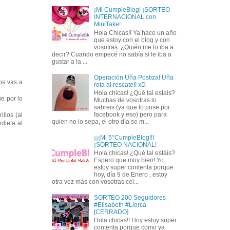
¡Mi CumpleBlog! ¡SORTEO
INTERNACIONAL con
MiniTake!
Hola Chicas!! Ya hace un año
que estoy con el blog y con
vosotras. ¿Quién me lo iba a
decir? Cuando empecé no sabía si le iba a
gustar a la ...
Operación Uña Postiza! Uña
os vas a
rota al rescate!! xD
Hola chicas! ¿Qué tal estais?
e por lo
Muchas de vosotras lo
sabreis (ya que lo puse por
facebook y eso) pero para
llos (al
quien no lo sepa, el otro día se m...
dieta al
¡¡¡Mi 5°CumpleBlog!!!
¡SORTEO NACIONAL!
Hola chicas! ¿Qué tal estáis?
Espero que muy bien! Yo
estoy super contenta porque
hoy, día 9 de Enero , estoy
otra vez más con vosotras cel...
SORTEO 200 Seguidores
#Elisabeth #Llorca
[CERRADO]
Hola chicas!! Hoy estoy super
contenta porque como ya