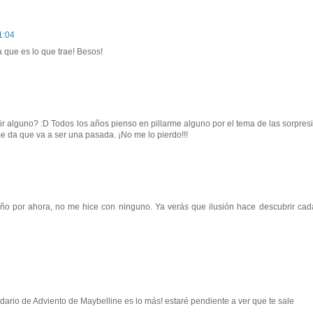
1:04
que es lo que trae! Besos!
 alguno? :D Todos los años pienso en pillarme alguno por el tema de las sorpresi
 me da que va a ser una pasada. ¡No me lo pierdo!!!
año por ahora, no me hice con ninguno. Ya verás que ilusión hace descubrir cad
ndario de Adviento de Maybelline es lo más! estaré pendiente a ver que te sale