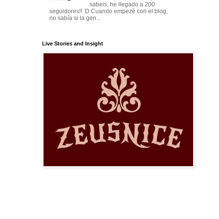
sabeis, he llegado a 200
seguidores!! :D Cuando empezé con el blog,
no sabía si la gen...
Live Stories and Insight