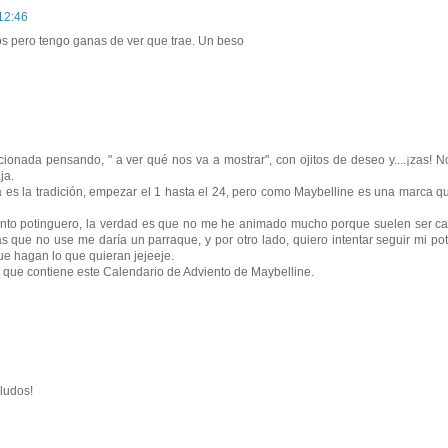
12:46
os pero tengo ganas de ver que trae. Un beso
onada pensando, " a ver qué nos va a mostrar", con ojitos de deseo y....¡zas! N
ja.
 es la tradición, empezar el 1 hasta el 24, pero como Maybelline es una marca qu
ento potinguero, la verdad es que no me he animado mucho porque suelen ser cari
ue no use me daría un parraque, y por otro lado, quiero intentar seguir mi poti
ue hagan lo que quieran jejeeje.
 lo que contiene este Calendario de Adviento de Maybelline.
ludos!