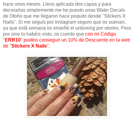
hace unos meses. Llevo aplicada dos capas y para
decorarlas simplemente me he puesto unas Water Decals
de Otoño que me llegaron hace poquito desde "Stickers X
Nails". Si me seguís por Instagram seguro que os suenan,
ya que está semana os enseñé el unboxing por stories. Pero
por sino lo habéis visto, os cuento que
con mi Código
"
ERR10
" podéis conseguir un 10% de Descuento en la web
de "
Stickers X Nails
".