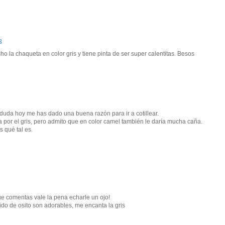
3
o la chaqueta en color gris y tiene pinta de ser super calentitas. Besos
duda hoy me has dado una buena razón para ir a cotillear.
 por el gris, pero admito que en color camel también le daría mucha caña.
s qué tal es.
ue comentas vale la pena echarle un ojo!
ido de osito son adorables, me encanta la gris