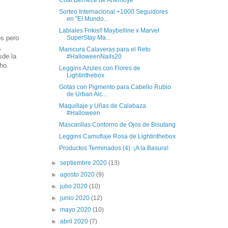
Sorteo Internacional +1000 Seguidores
en "El Mundo...
Labiales Frikis!! Maybelline x Marvel
SuperStay Ma...
os pero
,
Manicura Calaveras para el Reto
sde la
#HalloweenNails20
ho.
Leggins Azules con Flores de
Lightinthebox
Gotas con Pigmento para Cabello Rubio
de Urban Alc...
Maquillaje y Uñas de Calabaza
#Halloween
Mascarillas Contorno de Ojos de Bisutang
Leggins Camuflaje Rosa de Lightinthebox
Productos Terminados (4): ¡A la Basura!
►
septiembre 2020
(13)
►
agosto 2020
(9)
►
julio 2020
(10)
►
junio 2020
(12)
►
mayo 2020
(10)
►
abril 2020
(7)