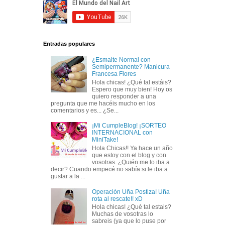
Entradas populares
¿Esmalte Normal con
Semipermanente? Manicura
Francesa Flores
Hola chicas! ¿Qué tal estáis?
Espero que muy bien! Hoy os
quiero responder a una
pregunta que me hacéis mucho en los
comentarios y es... ¿Se...
¡Mi CumpleBlog! ¡SORTEO
INTERNACIONAL con
MiniTake!
Hola Chicas!! Ya hace un año
que estoy con el blog y con
vosotras. ¿Quién me lo iba a
decir? Cuando empecé no sabía si le iba a
gustar a la ...
Operación Uña Postiza! Uña
rota al rescate!! xD
Hola chicas! ¿Qué tal estais?
Muchas de vosotras lo
sabreis (ya que lo puse por