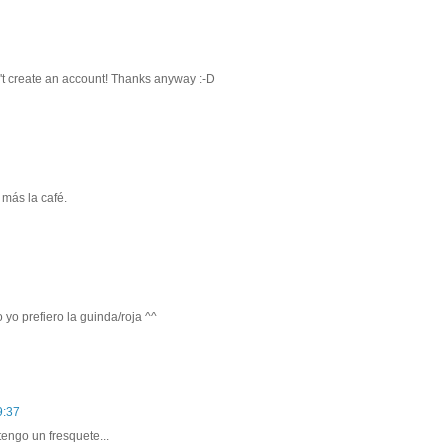
on't create an account! Thanks anyway :-D
 más la café.
 yo prefiero la guinda/roja ^^
9:37
engo un fresquete...