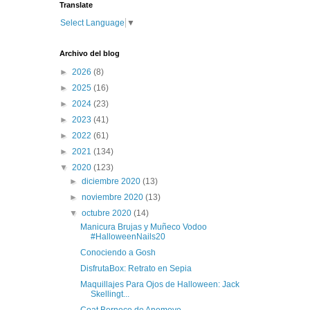
Translate
Select Language
▼
Archivo del blog
►
2026
(8)
►
2025
(16)
►
2024
(23)
►
2023
(41)
►
2022
(61)
►
2021
(134)
▼
2020
(123)
►
diciembre 2020
(13)
►
noviembre 2020
(13)
▼
octubre 2020
(14)
Manicura Brujas y Muñeco Vodoo
#HalloweenNails20
Conociendo a Gosh
DisfrutaBox: Retrato en Sepia
Maquillajes Para Ojos de Halloween: Jack
Skellingt...
Coat Bernece de Anemoye