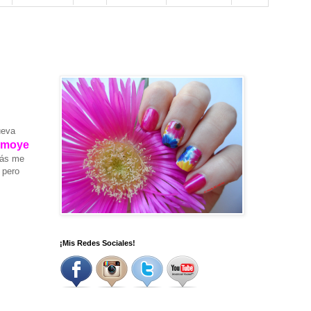
ueva
emoye
más me
 pero
¡Mis Redes Sociales!