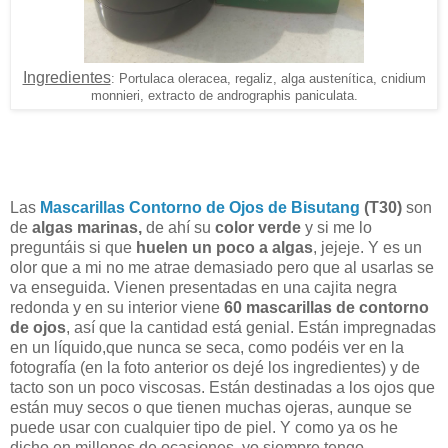
Ingredientes
: Portulaca oleracea, regaliz, alga austenítica, cnidium
monnieri, extracto de andrographis paniculata.
Las
Mascarillas Contorno de Ojos de Bisutang
(T30)
son
de
algas marinas,
de ahí su
color verde
y si me lo
preguntáis si que
huelen un poco a algas
, jejeje. Y es un
olor que a mi no me atrae demasiado pero que al usarlas se
va enseguida. Vienen presentadas en una cajita negra
redonda y en su interior viene
60 mascarillas de contorno
de ojos
, así que la cantidad está genial. Están impregnadas
en un líquido,que nunca se seca, como podéis ver en la
fotografía (en la foto anterior os dejé los ingredientes) y de
tacto son un poco viscosas. Están destinadas a los ojos que
están muy secos o que tienen muchas ojeras, aunque se
puede usar con cualquier tipo de piel. Y como ya os he
dicho en millones de ocasiones, yo siempre tengo