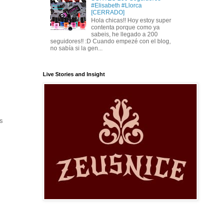
#Elisabeth #Llorca
[CERRADO]
Hola chicas!! Hoy estoy super
contenta porque como ya
sabeis, he llegado a 200
seguidores!! :D Cuando empezé con el blog,
no sabía si la gen...
Live Stories and Insight
os