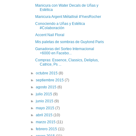
Manicura con Water Decals de Uñas y
Estética
Manicura Argent Métallisé #YvesRocher
Conociendo a Uñas y Estética
#Colaboración
Accent Nail Floral
Mis paletas de sombras de Guylond Paris
Ganadoras del Sorteo Internacional
+6000 en Facebo...
Compras: Essence, Classics, Deliplus,
Catrice, Ps ...
►
octubre 2015
(8)
►
septiembre 2015
(7)
►
agosto 2015
(6)
►
julio 2015
(9)
►
junio 2015
(9)
►
mayo 2015
(7)
►
abril 2015
(10)
►
marzo 2015
(11)
►
febrero 2015
(11)
►
enero 2015
(11)