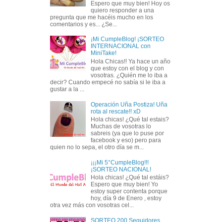
Espero que muy bien! Hoy os
quiero responder a una
pregunta que me hacéis mucho en los
comentarios y es... ¿Se...
¡Mi CumpleBlog! ¡SORTEO
INTERNACIONAL con
MiniTake!
Hola Chicas!! Ya hace un año
que estoy con el blog y con
vosotras. ¿Quién me lo iba a
decir? Cuando empecé no sabía si le iba a
gustar a la ...
Operación Uña Postiza! Uña
rota al rescate!! xD
Hola chicas! ¿Qué tal estais?
Muchas de vosotras lo
sabreis (ya que lo puse por
facebook y eso) pero para
quien no lo sepa, el otro día se m...
¡¡¡Mi 5°CumpleBlog!!!
¡SORTEO NACIONAL!
Hola chicas! ¿Qué tal estáis?
Espero que muy bien! Yo
estoy super contenta porque
hoy, día 9 de Enero , estoy
otra vez más con vosotras cel...
SORTEO 200 Seguidores